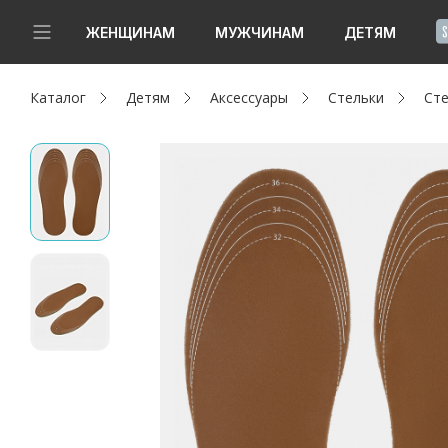
!
ЖЕНЩИНАМ
МУЖЧИНАМ
ДЕТЯМ
Каталог
Детям
Аксессуары
Стельки
Сте
Новинки
Да, все верно
Изменить город
Женщинам
Мужчинам
Детям
Капсула
Аутлет
Акции / Новости
Адреса магазинов