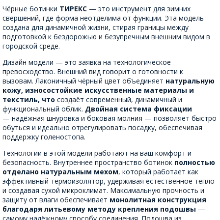
Чёрные ботинки
ТИРЕКС
— это инструмент для зимних
свершений, где форма неотделима от функции. Эта модель
создана для динамичной жизни, стирая границы между
подготовкой к бездорожью и безупречным внешним видом в
городской среде.
Дизайн модели — это заявка на технологическое
превосходство. Внешний вид говорит о готовности к
вызовам. Лаконичный чёрный цвет объединяет
натуральную
кожу, износостойкие искусственные материалы и
текстиль, что
создаёт современный, динамичный и
функциональный облик.
Двойная система фиксации
— надёжная шнуровка и боковая молния — позволяет быстро
обуться и идеально отрегулировать посадку, обеспечивая
поддержку голеностопа.
Технологии в этой модели работают на ваш комфорт и
безопасность. Внутреннее пространство ботинок
полностью
отделано натуральным мехом
, который работает как
эффективный термоизолятор, удерживая естественное тепло
и создавая сухой микроклимат. Максимальную прочность и
защиту от влаги обеспечивает
монолитная конструкция
благодаря литьевому методу крепления подошвы
—
самому надёжному способу соединения. Подошва из