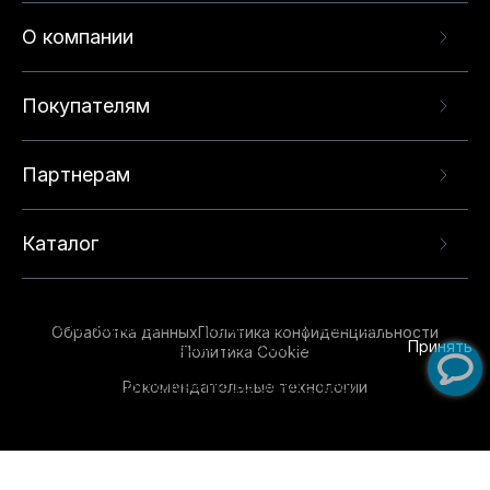
О компании
Покупателям
Партнерам
Каталог
Данный веб-сайт использует cookie-файлы и
рекомендательные технологии в целях
предоставления вам лучшего пользовательского
опыта на нашем сайте. Продолжая использовать
Обработка данных
Политика конфиденциальности
данный сайт, вы соглашаетесь с использованием
Принять
Политика Cookie
нами
cookie-файлов
и рекомендательных
Рекомендательные технологии
технологий. Для получения дополнительной
информации см.
Условия предоставления
рекомендательных технологий
.