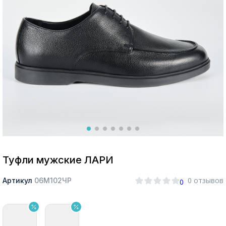
Москва
Да, все верно
Изменить город
О компании
Покупателям
Туфли мужские ЛАРИ
0 отзывов
Артикул
06М102ЧР
0