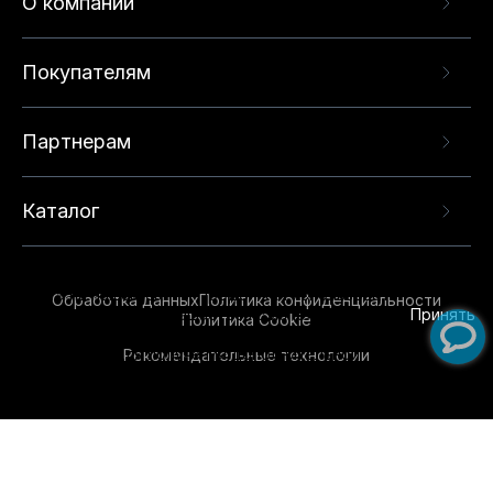
О компании
Покупателям
Партнерам
Каталог
Данный веб-сайт использует cookie-файлы и
рекомендательные технологии в целях
предоставления вам лучшего пользовательского
опыта на нашем сайте. Продолжая использовать
Обработка данных
Политика конфиденциальности
данный сайт, вы соглашаетесь с использованием
Принять
Политика Cookie
нами
cookie-файлов
и рекомендательных
Рекомендательные технологии
технологий. Для получения дополнительной
информации см.
Условия предоставления
рекомендательных технологий
.