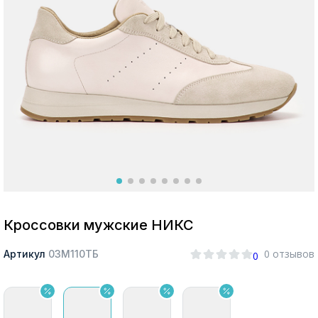
Москва
Да, все верно
Изменить город
О компании
Покупателям
Кроссовки мужские НИКС
0 отзывов
Артикул
03М110ТБ
0