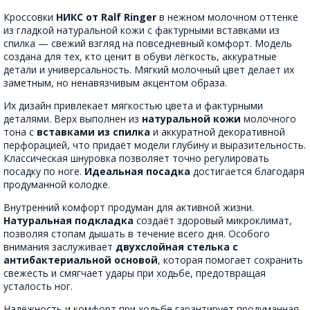
Кроссовки
НИКС от Ralf Ringer
в нежном молочном оттенке
из гладкой натуральной кожи с фактурными вставками из
спилка — свежий взгляд на повседневный комфорт. Модель
создана для тех, кто ценит в обуви лёгкость, аккуратные
детали и универсальность. Мягкий молочный цвет делает их
заметным, но ненавязчивым акцентом образа.
Их дизайн привлекает мягкостью цвета и фактурными
деталями. Верх выполнен из
натуральной кожи
молочного
тона с
вставками из спилка
и аккуратной декоративной
перфорацией, что придаёт модели глубину и выразительность.
Классическая шнуровка позволяет точно регулировать
посадку по ноге.
Идеальная посадка
достигается благодаря
продуманной колодке.
Внутренний комфорт продуман для активной жизни.
Натуральная подкладка
создаёт здоровый микроклимат,
позволяя стопам дышать в течение всего дня. Особого
внимания заслуживает
двухслойная стелька с
антибактериальной основой
, которая помогает сохранить
свежесть и смягчает удары при ходьбе, предотвращая
усталость ног.
Надёжность и комфорт при ходьбе гарантирует продуманная