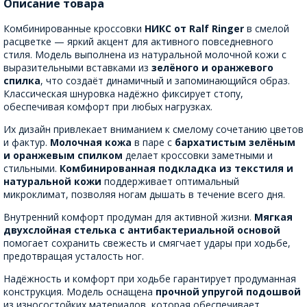
Описание товара
Комбинированные кроссовки
НИКС от Ralf Ringer
в смелой
расцветке — яркий акцент для активного повседневного
стиля. Модель выполнена из натуральной молочной кожи с
выразительными вставками из
зелёного и оранжевого
спилка
, что создаёт динамичный и запоминающийся образ.
Классическая шнуровка надёжно фиксирует стопу,
обеспечивая комфорт при любых нагрузках.
Их дизайн привлекает вниманием к смелому сочетанию цветов
и фактур.
Молочная кожа
в паре с
бархатистым зелёным
и оранжевым спилком
делает кроссовки заметными и
стильными.
Комбинированная подкладка из текстиля и
натуральной кожи
поддерживает оптимальный
микроклимат, позволяя ногам дышать в течение всего дня.
Внутренний комфорт продуман для активной жизни.
Мягкая
двухслойная стелька с антибактериальной основой
помогает сохранить свежесть и смягчает удары при ходьбе,
предотвращая усталость ног.
Надёжность и комфорт при ходьбе гарантирует продуманная
конструкция. Модель оснащена
прочной упругой подошвой
из износостойких материалов, которая обеспечивает