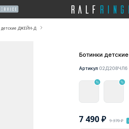
 детские ДЖЕЙН-Д
Ботинки детски
Артикул
02Д208ЧЛ6
7 490
₽
9 370
₽