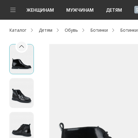
!
ЖЕНЩИНАМ
МУЖЧИНАМ
ДЕТЯМ
Каталог
Детям
Обувь
Ботинки
Ботинки
Новинки
Да, все верно
Изменить город
Женщинам
Мужчинам
Детям
Капсула
Аутлет
Акции / Новости
Адреса магазинов