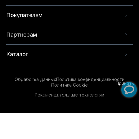
Покупателям
Партнерам
Каталог
Данный веб-сайт использует cookie-файлы и
рекомендательные технологии в целях
предоставления вам лучшего пользовательского
опыта на нашем сайте. Продолжая использовать
Обработка данных
Политика конфиденциальности
данный сайт, вы соглашаетесь с использованием
Принять
Политика Cookie
нами
cookie-файлов
и рекомендательных
Рекомендательные технологии
технологий. Для получения дополнительной
информации см.
Условия предоставления
рекомендательных технологий
.