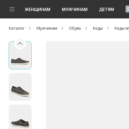
!
ЖЕНЩИНАМ
МУЖЧИНАМ
ДЕТЯМ
Каталог
Мужчинам
Обувь
Кеды
Кеды м
Новинки
Да, все верно
Изменить город
Женщинам
Мужчинам
Детям
Капсула
Аутлет
Акции / Новости
Адреса магазинов