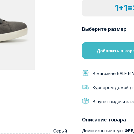
1+1
Выберите размер
Добавить в кор
В магазине RALF RI
Курьером домой / 
В пункт выдачи зак
Описание товара
Демисезонные кеды
ФРЕД
Серый