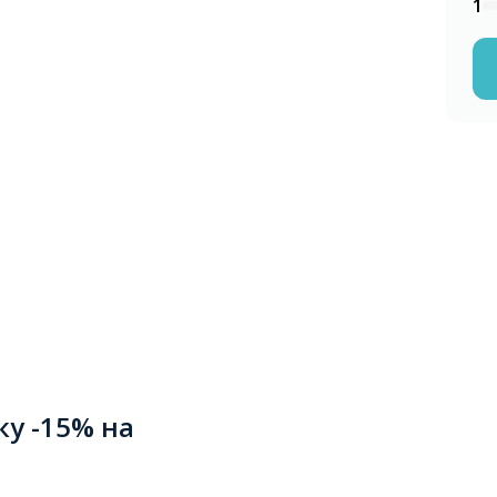
1
ку -15% на