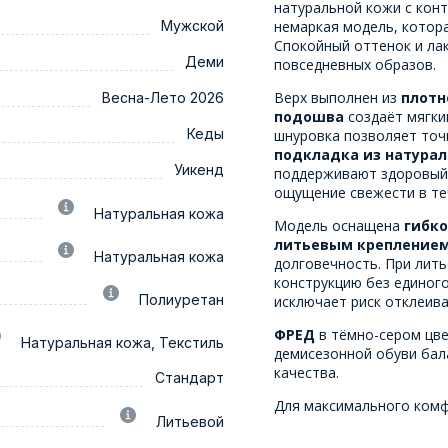
натуральной кожи с кон
Мужской
немаркая модель, котора
Спокойный оттенок и ла
Деми
повседневных образов.
Верх выполнен из
плотн
Весна-Лето 2026
подошва
создаёт мягки
Кеды
шнуровка позволяет точн
подкладка из натурал
Уикенд
поддерживают здоровый 
ощущение свежести в теч
Натуральная кожа
Модель оснащена
гибко
литьевым крепление
Натуральная кожа
долговечность. При лит
конструкцию без единог
Полиуретан
исключает риск отклеива
ФРЕД
в тёмно-сером цве
Натуральная кожа, Текстиль
демисезонной обуви бал
качества.
Стандарт
Для максимального ком
Литьевой