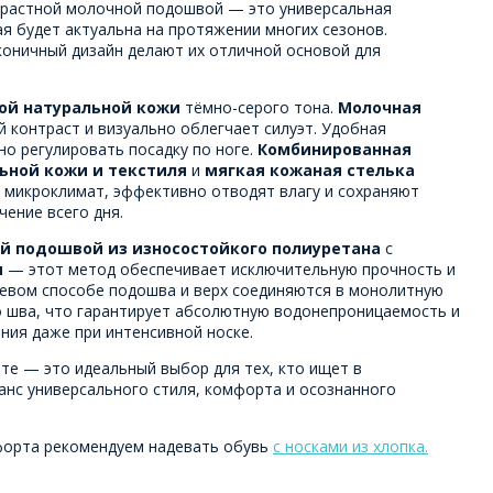
трастной молочной подошвой — это универсальная
я будет актуальна на протяжении многих сезонов.
коничный дизайн делают их отличной основой для
ой натуральной кожи
тёмно-серого тона.
Молочная
й контраст и визуально облегчает силуэт. Удобная
о регулировать посадку по ноге.
Комбинированная
ьной кожи и текстиля
и
мягкая кожаная стелька
микроклимат, эффективно отводят влагу и сохраняют
ение всего дня.
й подошвой из износостойкого полиуретана
с
м
— этот метод обеспечивает исключительную прочность и
ьевом способе подошва и верх соединяются в монолитную
о шва, что гарантирует абсолютную водонепроницаемость и
ния даже при интенсивной носке.
те — это идеальный выбор для тех, кто ищет в
анс универсального стиля, комфорта и осознанного
форта рекомендуем надевать обувь
с носками из хлопка.