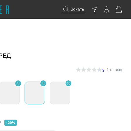
искать
ФРЕД
1 отзыв
5
₽
-20%