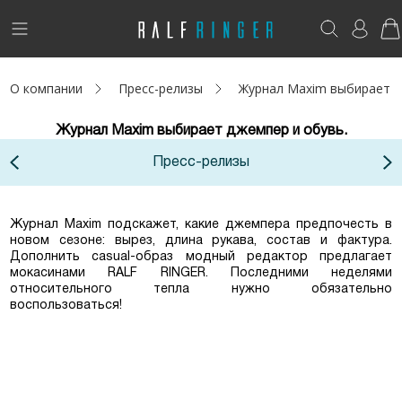
!
Возникли вопросы? -
club@ralf.ru
О компании
Пресс-релизы
Журнал Maxim выбирает д
Новинки
Журнал Maxim выбирает джемпер и обувь.
Женщинам
Пресс-релизы
Мужчинам
Детям
Журнал Maxim подскажет, какие джемпера предпочесть в
новом сезоне: вырез, длина рукава, состав и фактура.
Дополнить casual-образ модный редактор предлагает
Капсула
мокасинами RALF RINGER. Последними неделями
относительного тепла нужно обязательно
воспользоваться!
Аутлет
Акции / Новости
Адреса магазинов