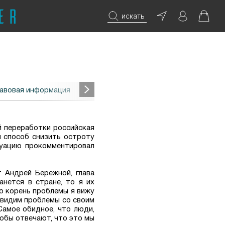
искать
авовая информация
 переработки российская
н способ снизить остроту
туацию прокомментировал
 Андрей Бережной, глава
анется в стране, то я их
Но корень проблемы я вижу
ы видим проблемы со своим
Самое обидное, что люди,
лобы отвечают, что это мы