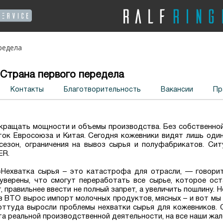
редела
Страна первого передела
Контакты
Благотворительность
Вакансии
Пр
кращать мощности и объемы производства. Без собственной
ток Евросоюза и Китая. Сегодня кожевники видят лишь оди
 сезон, ограничения на вывоз сырья и полуфабрикатов. Си
ER.
Нехватка сырья – это катастрофа для отрасли, — говорит
уверены, что смогут переработать все сырье, которое ост
правильнее ввести не полный запрет, а увеличить пошлину. 
я в ВТО вырос импорт молочных продуктов, мясных – и вот м
оттуда выросли проблемы нехватки сырья для кожевников. 
та реальной производственной деятельности, на все наши жа