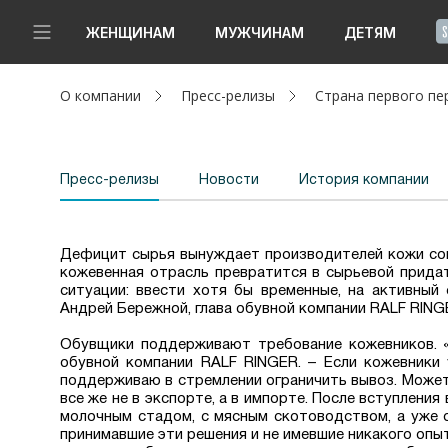
!
ЖЕНЩИНАМ
МУЖЧИНАМ
ДЕТЯМ
О компании
Пресс-релизы
Страна первого пе
Новинки
Да, все верно
Изменить город
Женщинам
Пресс-релизы
Новости
История компании
Мужчинам
Детям
Дефицит сырья вынуждает производителей кожи со
кожевенная отрасль превратится в сырьевой прида
ситуации: ввести хотя бы временные, на активный
Капсула
Андрей Бережной, глава обувной компании RALF RING
Обувщики поддерживают требование кожевников. «
Аутлет
обувной компании RALF RINGER. – Если кожевники 
поддерживаю в стремлении ограничить вывоз. Может, 
Акции / Новости
все же не в экспорте, а в импорте. После вступлени
молочным стадом, с мясным скотоводством, а уже 
принимавшие эти решения и не имевшие никакого опы
Адреса магазинов