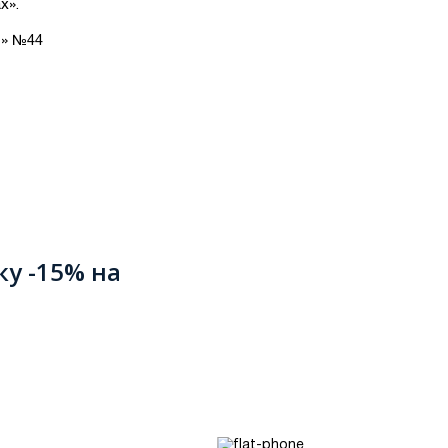
х».
т» №44
ку -15% на