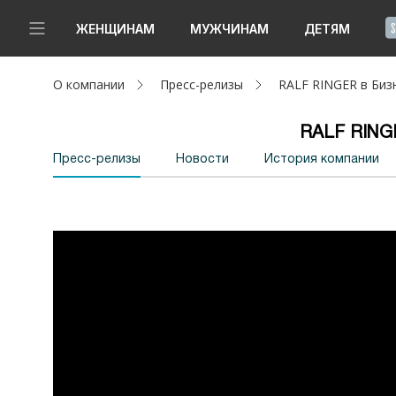
!
ЖЕНЩИНАМ
МУЖЧИНАМ
ДЕТЯМ
О компании
Пресс-релизы
RALF RINGER в Биз
Новинки
Да, все верно
Изменить город
RALF RINGE
Женщинам
Пресс-релизы
Новости
История компании
Мужчинам
Детям
Капсула
Аутлет
Акции / Новости
Адреса магазинов