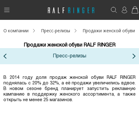
!
Возникли вопросы? -
club@ralf.ru
О компании
Пресс-релизы
Продажи женской обуви 
Новинки
Продажи женской обуви RALF RINGER
Женщинам
Пресс-релизы
Мужчинам
Детям
В 2014 году доля продаж женской обуви RALF RINGER
поднялась с 20% до 32%, а её продажи увеличились вдвое.
В новом сезоне бренд планирует запустить рекламную
Капсула
кампанию в поддержку женского ассортимента, а также
открыть не менее 25 магазинов.
Аутлет
Акции / Новости
Адреса магазинов