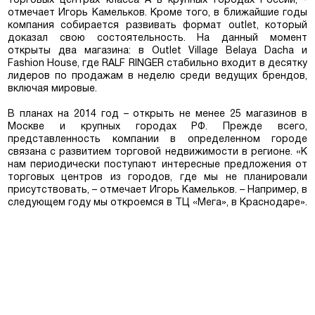
торговых центрах класса А в крупных городах России, -
отмечает Игорь Камельков. Кроме того, в ближайшие годы
компания собирается развивать формат outlet, который
доказал свою состоятельность. На данный момент
открыты два магазина: в Outlet Village Belaya Dacha и
Fashion House, где RALF RINGER стабильно входит в десятку
лидеров по продажам в неделю среди ведущих брендов,
включая мировые.
Москва
В планах на 2014 год – открыть не менее 25 магазинов в
Москве и крупных городах РФ. Прежде всего,
Да, все верно
Изменить город
представленность компании в определенном городе
связана с развитием торговой недвижимости в регионе. «К
нам периодически поступают интересные предложения от
торговых центров из городов, где мы не планировали
О компании
присутствовать, – отмечает Игорь Камельков. – Например, в
следующем году мы откроемся в ТЦ «Мега», в Краснодаре».
Покупателям