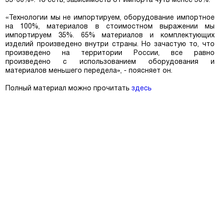
55-60%». То есть, зависимость от импорта чуть менее 50%.
«Технологии мы не импортируем, оборудование импортное
на 100%, материалов в стоимостном выражении мы
импортируем 35%. 65% материалов и комплектующих
изделий произведено внутри страны. Но зачастую то, что
произведено на территории России, все равно
произведено с использованием оборудования и
Москва
материалов меньшего передела», - поясняет он.
Полный материал можно прочитать
здесь
Да, все верно
Изменить город
О компании
Покупателям