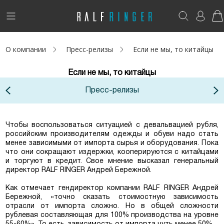
!
Возникли вопросы? -
club@ralf.ru
О компании
Пресс-релизы
Если не мы, то китайцы
Новинки
Если не мы, то китайцы
Женщинам
Пресс-релизы
Мужчинам
Детям
Чтобы воспользоваться ситуацией с девальвацией рубля,
российским производителям одежды и обуви надо стать
менее зависимыми от импорта сырья и оборудования. Пока
Капсула
что они сокращают издержки, кооперируются с китайцами
и торгуют в кредит. Свое мнение высказал генеральный
директор RALF RINGER Андрей Бережной.
Аутлет
Как отмечает
гендиректор компании RALF RINGER Андрей
Акции / Новости
Бережной
, «точно сказать стоимостную зависимость
отрасли от импорта сложно. Но в общей сложности
рублевая составляющая для 100% производства на уровне
Адреса магазинов