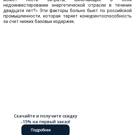
может нести затраты, включающие в себя
недоинвестирование энергетической отрасли в течение
двадцати лет?» Эти факторы больно бьют по российской
промышленности, которая теряет конкурентоспособность
за счет низких базовых издержек.
Москва
Да, все верно
Изменить город
О компании
Покупателям
Скачайте и получите скидку
-15% на первый заказ!
Подробнее