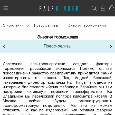
!
Возникли вопросы? -
club@ralf.ru
О компании
Пресс-релизы
Энергия торможения
Новинки
Энергия торможения
Женщинам
Пресс-релизы
Мужчинам
Детям
Состояние электроэнергетики создает факторы
торможения российской экономики. Помимо оплаты
присоединения зачастую предприятиям приходится самим
Капсула
инвестировать в отрасль. Так, Андрей Бережной,
генеральный директор компании Ralf Ringer, в одном из
интервью бил тревогу: «Купив фабрику в Зарайске, мы там
Аутлет
построили котельную, поменяли трансформатор. Во
Владимире мы переложили полтора километра кабеля. В
Акции / Новости
Москве сейчас будем реконструировать
трансформаторную подстанцию. Мы это не можем
отложить. Но как по издержкам? Как обувная фабрика
Адреса магазинов