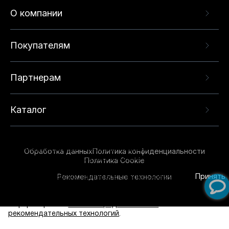
О компании
Покупателям
Партнерам
Каталог
Данный веб-сайт использует cookie-файлы и
рекомендательные технологии в целях
Обработка данных
Политика конфиденциальности
предоставления вам лучшего пользовательского
Политика Cookie
опыта на нашем сайте. Продолжая использовать
Рекомендательные технологии
данный сайт, вы соглашаетесь с использованием
Принять
нами
cookie-файлов
и рекомендательных
технологий. Для получения дополнительной
информации см.
Условия предоставления
рекомендательных технологий
.