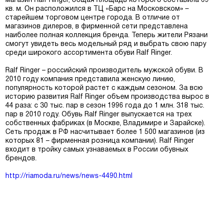
магазин Ralf Ringer, общая площадь которого составила 69
кв. м. Он расположился в ТЦ «Барс на Московском» –
старейшем торговом центре города. В отличие от
магазинов дилеров, в фирменной сети представлена
наиболее полная коллекция бренда. Теперь жители Рязани
смогут увидеть весь модельный ряд и выбрать свою пару
среди широкого ассортимента обуви Ralf Ringer.
Москва
Ralf Ringer – российский производитель мужской обуви. В
2010 году компания представила женскую линию,
популярность которой растет с каждым сезоном. За всю
Да, все верно
Изменить город
историю развития Ralf Ringer объем производства вырос в
44 раза: с 30 тыс. пар в сезон 1996 года до 1 млн. 318 тыс.
пар в 2010 году. Обувь Ralf Ringer выпускается на трех
собственных фабриках (в Москве, Владимире и Зарайске).
О компании
Сеть продаж в РФ насчитывает более 1 500 магазинов (из
которых 81 – фирменная розница компании). Ralf Ringer
Покупателям
входит в тройку самых узнаваемых в России обувных
брендов.
http://riamoda.ru/news/news-4490.html