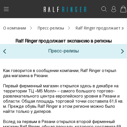
!
Возникли вопросы? -
club@ralf.ru
О компании
Пресс-релизы
Ralf Ringer продолжает э
Новинки
Ralf Ringer продолжает экспансию в регионы
Женщинам
Пресс-релизы
Мужчинам
Детям
Как говорится в сообщении компании, Ralf Ringer открыл
два магазина в Рязани.
Капсула
Первый фирменный магазин открылся здесь в декабре на
территории ТЦ «М5 Молл» – самого большого торгово-
развлекательного центра европейского уровня в Рязани и
Аутлет
области. Общая площадь торговой точки составила 61,6 кв.
м. Прежде обувь Ralf Ringer в этом регионе можно было
Акции / Новости
найти только у дилеров.
Вслед за первым в Рязани открылся второй фирменный
Адреса магазинов