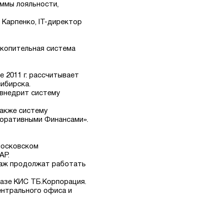
аммы лояльности,
 Карпенко, IT-директор
акопительная система
 2011 г. рассчитывает
ибирска.
» внедрит систему
также систему
поративными Финансами».
московском
AP.
одаж продолжат работать
базе КИС ТБ.Корпорация.
ентрального офиса и