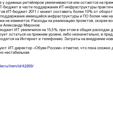
в у одежных ритейлеров увеличиваются или остаются на преж
и ИТ-бюджет в части поддержания ИТ-инфраструктуры практиче
ов ИТ-бюджет 2011 г. может составить более 10% от оборота
поддержание имеющейся инфраструктуры и ПО более чем на 2
 не изменятся. Расходы на реализацию проектов, скорее все
ии Александр Миронов.
м бюджет ИТ увеличился на 15,5%, при этом в общих расходах 
ирует остаться на прежнем уровне, либо незначительно, в пре
ходятся на Интернет и телефонию. Затраты на внедрение нов
уют. ИТ-директор «Обуви России» отметил, что пока сложно де
но нестабильная.
ler.ru/item/id/42269/