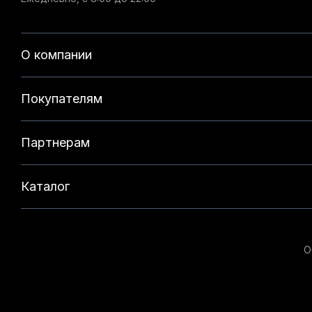
О компании
Покупателям
Партнерам
Каталог
О
Данный веб-сайт использует cookie-файлы и реком
на нашем сайте. Продолжая использовать данный с
технологий. Для получения дополнительной информ