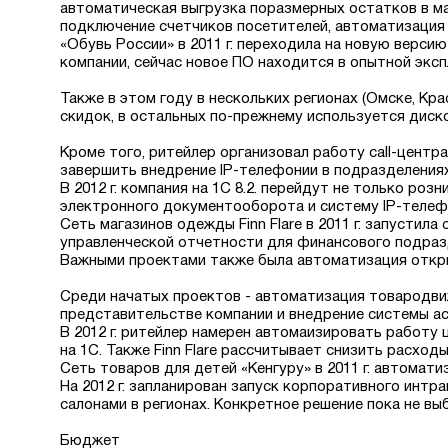
автоматическая выгрузка поразмерных остатков в ма
подключение счетчиков посетителей, автоматизация 
«Обувь России» в 2011 г. переходила на новую верси
компании, сейчас новое ПО находится в опытной эксп
Также в этом году в нескольких регионах (Омске, Кр
скидок, в остальных по-прежнему используется диск
Кроме того, ритейлер организовал работу call-центр
завершить внедрение IP-телефонии в подразделениях
В 2012 г. компания на 1С 8.2. перейдут не только ро
электронного документооборота и систему IP-телефо
Сеть магазинов одежды Finn Flare в 2011 г. запусти
управленческой отчетности для финансового подраз
Важными проектами также была автоматизация открыв
Среди начатых проектов - автоматизация товародви
представительстве компании и внедрение системы а
В 2012 г. ритейлер намерен автомаизировать работу 
на 1С. Также Finn Flare рассчитывает снизить расход
Сеть товаров для детей «Кенгуру» в 2011 г. автома
На 2012 г. запланирован запуск корпоративного интр
салонами в регионах. Конкретное решение пока не вы
Бюджет