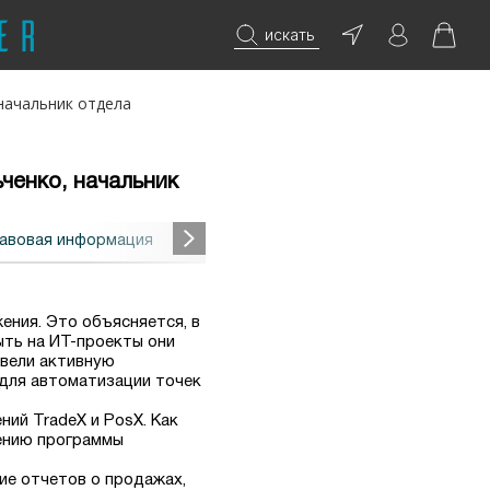
искать
начальник отдела
ченко, начальник
авовая информация
ения. Это объясняется, в
ыть на ИТ-проекты они
 вели активную
для автоматизации точек
ний TradeX и PosX. Как
рению программы
ние отчетов о продажах,