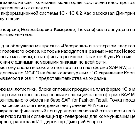
газинах на сайт компании, мониторинг состояния касс, прогр
региональных складов.
ю информационной системы 1С - 1С 8.2. Как рассказал Дмитрий
луатации.
асноярске, Новосибирске, Кемерово, Тюмени) была запущена н
онтная система.
а для обслуживания проекта «Рассрочка» и четвертом квартале
 головного офиса, которые находятся в разных местах Новос
зничные магазины, но и офисы в регионах. Также «Обувь России
нии с едиными номерными знаками по всей сети.
ла систему аналитической отчетности на платформе SAP BW, а 
деления по МСФО на базе конфигурации «1С Управление Кор
шегося в 2011 г. представительства на Украине.
жения, логистики, блока оптовых продаж на платформе 1С в 
ссортиментного планирования коллекций на платформе SAP M
центрального офиса на базе SAP for Fashion Retail. Точки пр
ы на связь за счет внедрения внтуренней VPN-сети
тизировала финансовый контур управленческой отчетности на 
анет-портала и организация ip-телефонии для коммуникации ц
брано, рассказал ИТ-директор Дмитрий Егоров.