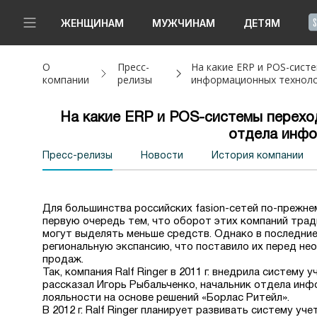
!
ЖЕНЩИНАМ
МУЖЧИНАМ
ДЕТЯМ
О
Пресс-
На какие ERP и POS-сист
Новинки
компании
релизы
информационных техноло
Да, все верно
Изменить город
Женщинам
На какие ERP и POS-системы переход
отдела инфо
Мужчинам
Пресс-релизы
Новости
История компании
Детям
Для большинства российских fasion-сетей по-прежне
Капсула
первую очередь тем, что оборот этих компаний тради
могут выделять меньше средств. Однако в последние
Аутлет
региональную экспансию, что поставило их перед н
продаж.
Так, компания Ralf Ringer в 2011 г. внедрила систем
Акции / Новости
рассказал Игорь Рыбальченко, начальник отдела инф
лояльности на основе решений «Борлас Ритейл».
В 2012 г. Ralf Ringer планирует развивать систему 
Адреса магазинов