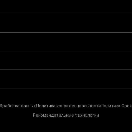
бработка данных
Политика конфиденциальности
Политика Cook
Рекомендательные технологии
ендательные технологии в целях предоставления вам лучшего 
айт, вы соглашаетесь с использованием нами
cookie-файлов
и р
ации см.
Условия предоставления рекомендательных технолог