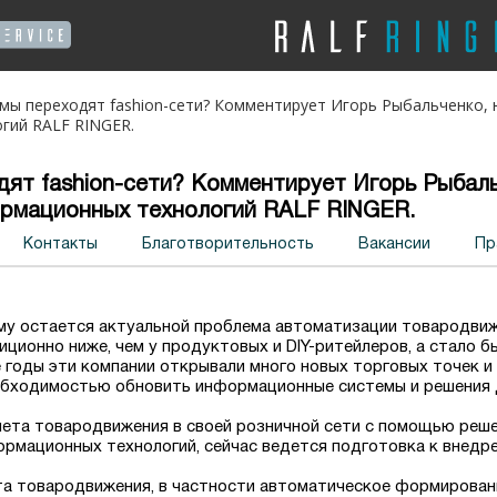
емы переходят fashion-сети? Комментирует Игорь Рыбальченко, 
гий RALF RINGER.
ят fashion-сети? Комментирует Игорь Рыбаль
рмационных технологий RALF RINGER.
Контакты
Благотворительность
Вакансии
Пр
му остается актуальной проблема автоматизации товародвиж
ционно ниже, чем у продуктовых и DIY-ритейлеров, а стало б
 годы эти компании открывали много новых торговых точек и
еобходимостью обновить информационные системы и решения 
у учета товародвижения в своей розничной сети с помощью реше
ормационных технологий, сейчас ведется подготовка к внед
учета товародвижения, в частности автоматическое формирова