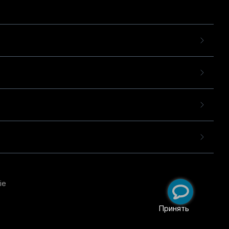
ie
пользовательского опыта
екомендательных
Принять
ий
.