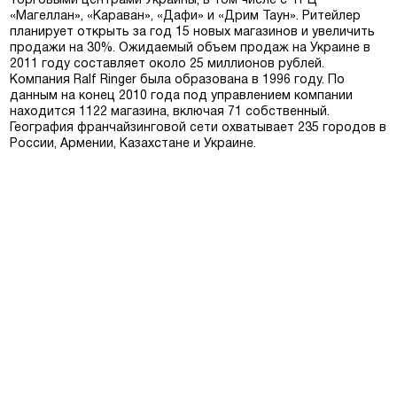
торговыми центрами Украины, в том числе с ТРЦ
«Магеллан», «Караван», «Дафи» и «Дрим Таун». Ритейлер
планирует открыть за год 15 новых магазинов и увеличить
продажи на 30%. Ожидаемый объем продаж на Украине в
2011 году составляет около 25 миллионов рублей.
Компания Ralf Ringer была образована в 1996 году. По
данным на конец 2010 года под управлением компании
находится 1122 магазина, включая 71 собственный.
Москва
География франчайзинговой сети охватывает 235 городов в
России, Армении, Казахстане и Украине.
Да, все верно
Изменить город
О компании
Покупателям