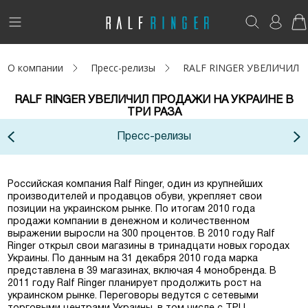
!
Возникли вопросы? -
club@ralf.ru
О компании
Пресс-релизы
RALF RINGER УВЕЛИЧИЛ 
Новинки
RALF RINGER УВЕЛИЧИЛ ПРОДАЖИ НА УКРАИНЕ В
Женщинам
ТРИ РАЗА
Пресс-релизы
Мужчинам
Детям
Российская компания Ralf Ringer, один из крупнейших
производителей и продавцов обуви, укрепляет свои
Капсула
позиции на украинском рынке. По итогам 2010 года
продажи компании в денежном и количественном
выражении выросли на 300 процентов. В 2010 году Ralf
Аутлет
Ringer открыл свои магазины в тринадцати новых городах
Украины. По данным на 31 декабря 2010 года марка
Акции / Новости
представлена в 39 магазинах, включая 4 монобренда. В
2011 году Ralf Ringer планирует продолжить рост на
украинском рынке. Переговоры ведутся с сетевыми
Адреса магазинов