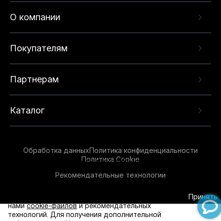
О компании
Покупателям
Партнерам
Каталог
Обработка данных
Политика конфиденциальности
Политика Cookie
Данный веб-сайт использует cookie-файлы и
рекомендательные технологии в целях
Рекомендательные технологии
предоставления вам лучшего пользовательского
опыта на нашем сайте. Продолжая использовать
данный сайт, вы соглашаетесь с использованием
Принять
нами
cookie-файлов
и рекомендательных
технологий. Для получения дополнительной