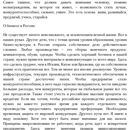
Самое главное, что должна давать компания человеку, помимо
вознаграждения, на которое он живет, – возможность стать лучше,
конкурентоспособнее, сильнее, умнее. Это есть основа: живи, развивайся,
предлагай, учись, старайся.
О бизнесе в России:
Не существует ничего невозможного, за исключением вечной жизни. Все в
наших руках. Другое дело, что с точки зрения уровня образования, уровня
бизнес-культуры в России открыть собственное дело действительно
сложнее. Любое производство – это сборка конечного продукта:
компьютеров, обуви, одежды. Чтобы сделать хороший ботинок в нашей
стране, нужно привезти материалы и комплектующие со всего мира. Здесь
это сделать труднее, чем в Италии, Китае или Бразилии, где на собственном
рынке есть практически все. Тем не менее все вполне реализуемо. Уровень
инфраструктуры, текущих производств, технологического обеспечения в
нашей стране достаточно низок. Чтобы предприятие стало
конкурентоспособным, в него надо серьезно вкладываться, нести заведомо
большие расходы, чем конкуренты, которые на глобальном рынке все это
уже преодолели. Также стоит учесть и российские высокие проценты по
кредитам. Если мы хотим, чтобы российское производство развивалось,
нужно на какое-то разумное время для каждого отдельного вида
производства предоставить предприятиям преференции. Необходима
временная защита от мировой конкуренции. Другого пути нет. Я имею в
виду пошлину. Хотя это могут быть иные значимые для нас налоги.
Принципы макроэкономики не работают, когда речь идет о конкретном
предприятии. Здесь имеют значения правила микроэкономики: