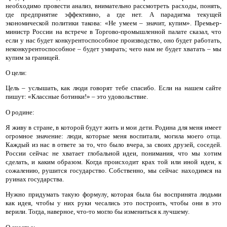
необходимо провести анализ, внимательно рассмотреть расходы, понять,
где предприятие эффективно, а где нет. А парадигма текущей
экономической политики такова: «Не умеем – значит, купим». Премьер-
министр России на встрече в Торгово-промышленной палате сказал, что
если у нас будет конкурентоспособное производство, оно будет работать,
неконкурентоспособное – будет умирать; чего нам не будет хватать – мы
купим за границей.
О цели
:
Цель – услышать, как люди говорят тебе спасибо. Если на нашем сайте
пишут: «Классные ботинки!» – это удовольствие.
О родине
:
Я живу в стране, в которой будут жить и мои дети. Родина для меня имеет
огромное значение: люди, которые меня воспитали, могила моего отца.
Каждый из нас в ответе за то, что было вчера, за своих друзей, соседей.
России сейчас не хватает глобальной идеи, понимания, что мы хотим
сделать, и каким образом. Когда происходит крах той или иной идеи, к
сожалению, рушится государство. Собственно, мы сейчас находимся на
руинах государства.
Нужно придумать такую формулу, которая была бы воспринята людьми
как идея, чтобы у них руки чесались это построить, чтобы они в это
верили. Тогда, наверное, что-то могло бы измениться к лучшему.