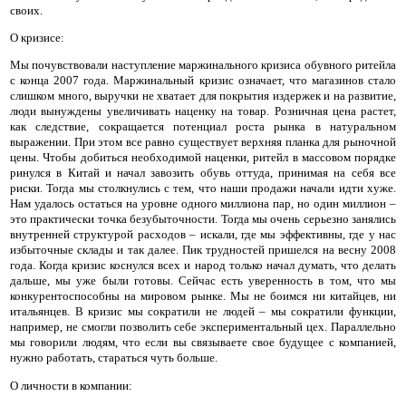
своих.
О кризисе
:
Мы почувствовали наступление маржинального кризиса обувного ритейла
с конца 2007 года. Маржинальный кризис означает, что магазинов стало
слишком много, выручки не хватает для покрытия издержек и на развитие,
люди вынуждены увеличивать наценку на товар. Розничная цена растет,
как следствие, сокращается потенциал роста рынка в натуральном
выражении. При этом все равно существует верхняя планка для рыночной
цены. Чтобы добиться необходимой наценки, ритейл в массовом порядке
ринулся в Китай и начал завозить обувь оттуда, принимая на себя все
риски. Тогда мы столкнулись с тем, что наши продажи начали идти хуже.
Нам удалось остаться на уровне одного миллиона пар, но один миллион –
это практически точка безубыточности. Тогда мы очень серьезно занялись
внутренней структурой расходов – искали, где мы эффективны, где у нас
избыточные склады и так далее. Пик трудностей пришелся на весну 2008
года. Когда кризис коснулся всех и народ только начал думать, что делать
дальше, мы уже были готовы. Сейчас есть уверенность в том, что мы
конкурентоспособны на мировом рынке. Мы не боимся ни китайцев, ни
итальянцев. В кризис мы сократили не людей – мы сократили функции,
например, не смогли позволить себе экспериментальный цех. Параллельно
мы говорили людям, что если вы связываете свое будущее с компанией,
нужно работать, стараться чуть больше.
О личности в компании
: