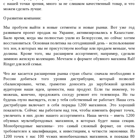
с нашей точки зрения, много за не слишком качественный товар, и что
можем сделать лучше.
О развитии компании:
Мы пробуем выйти в новые сегменты и новые рынки. Вот уже год
развиваем проект продаж на Украине, активизировались в Казахстане.
Было время, когда мы полностью ушли из Белоруссии, но сейчас хотим
восстановиться. Основная политика на сегодняшний день – использование
тех зон, в которых мы не присутствуем вообще или продаем меньше, чем
должны. Кроме того, мы расширяем ассортимент, например, сделали
зимнюю женскую коллекцию. Мечтаем о формате обувного магазина Ralf
Ringer для всей семьи.
Что же касается расширения рынка стран сбыта: сначала необходимо в
России добиться того уровня дистрибуции, который позволит
сбалансировано, четко, грамотно доносить до зарубежной целевой
аудитории наши идеи, ценности, наш продукт. Если ты инженер, то
можешь, конечно, предложить соседу ремонт его телевизора. Но ты
будешь глупо выглядеть, если у тебя собственный не работает. Наша сеть
дистрибуции включает в себя порядка 1200 магазинов. Это хороший
показатель. Сейчас мы работаем над тем, чтобы изменить формат точек,
увеличить в них долю нашего ассортимента. Наша мечта – иметь 1200
обувных мультибрендовых магазинов, в которых будет наша секция.
Монобрендовые магазины– это самый сложный формат, он очень
требователен к квалификации, к инвестициям, к четкости экономики. Из
1200 точек у нас 100 чужих монобрендовых магазинов, и порядка 80