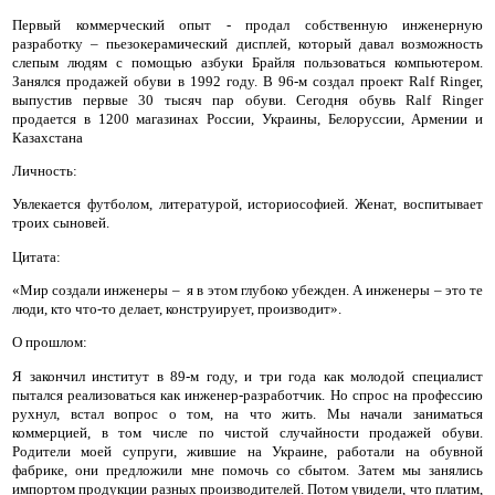
Первый коммерческий опыт - продал собственную инженерную
разработку – пьезокерамический дисплей, который давал возможность
слепым людям с помощью азбуки Брайля пользоваться компьютером.
Занялся продажей обуви в 1992 году. В 96-м создал проект Ralf Ringer,
выпустив первые 30 тысяч пар обуви. Сегодня обувь Ralf Ringer
продается в 1200 магазинах России, Украины, Белоруссии, Армении и
Казахстана
Москва
Личность:
Да, все верно
Изменить город
Увлекается футболом, литературой, историософией. Женат, воспитывает
троих сыновей.
Цитата:
О компании
«Мир создали инженеры –
я в этом глубоко убежден. А инженеры – это те
люди, кто что-то делает, конструирует, производит».
Покупателям
О прошлом
:
Я закончил институт в 89-м году, и три года как молодой специалист
пытался реализоваться как инженер-разработчик. Но спрос на профессию
рухнул, встал вопрос о том, на что жить. Мы начали заниматься
коммерцией, в том числе по чистой случайности продажей обуви.
Родители моей супруги, жившие на Украине, работали на обувной
фабрике, они предложили мне помочь со сбытом. Затем мы занялись
импортом продукции разных производителей. Потом увидели, что платим,