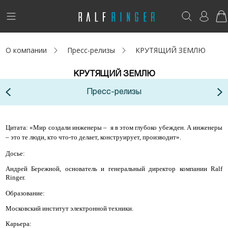
!
Возникли вопросы? -
club@ralf.ru
О компании
Пресс-релизы
КРУТЯЩИЙ ЗЕМЛЮ
Новинки
КРУТЯЩИЙ ЗЕМЛЮ
Женщинам
Пресс-релизы
Мужчинам
Цитата: «Мир создали инженеры –
я в этом глубоко убежден. А инженеры
Детям
– это те люди, кто что-то делает, конструирует, производит».
Капсула
Досье:
Андрей Бережной,
основатель и генеральный директор компании Ralf
Аутлет
Ringer.
Образование:
Акции / Новости
Московский институт электронной техники.
Карьера:
Адреса магазинов