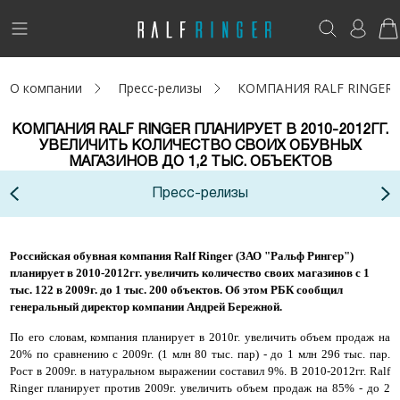
!
Возникли вопросы? -
club@ralf.ru
О компании
Пресс-релизы
КОМПАНИЯ RALF RINGER 
Новинки
КОМПАНИЯ RALF RINGER ПЛАНИРУЕТ В 2010-2012ГГ.
Женщинам
УВЕЛИЧИТЬ КОЛИЧЕСТВО СВОИХ ОБУВНЫХ
МАГАЗИНОВ ДО 1,2 ТЫС. ОБЪЕКТОВ
Мужчинам
Пресс-релизы
Детям
Российская обувная компания Ralf Ringer (ЗАО "Ральф Рингер")
Капсула
планирует в 2010-2012гг. увеличить количество своих магазинов с 1
тыс. 122 в 2009г. до 1 тыс. 200 объектов. Об этом РБК сообщил
генеральный директор компании Андрей Бережной.
Аутлет
По его словам, компания планирует в 2010г. увеличить объем продаж на
Акции / Новости
20% по сравнению с 2009г. (1 млн 80 тыс. пар) - до 1 млн 296 тыс. пар.
Рост в 2009г. в натуральном выражении составил 9%. В 2010-2012гг. Ralf
Ringer планирует против 2009г. увеличить объем продаж на 85% - до 2
Адреса магазинов