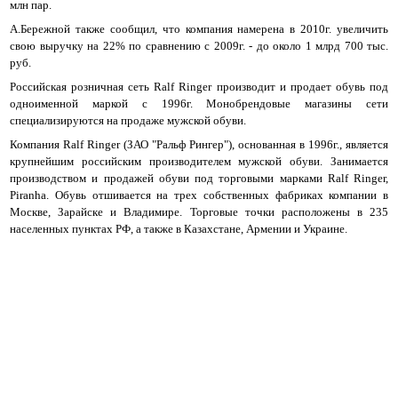
млн пар.
А.Бережной также сообщил, что компания намерена в 2010г. увеличить
свою выручку на 22% по сравнению с 2009г. - до около 1 млрд 700 тыс.
руб.
Российская розничная сеть Ralf Ringer производит и продает обувь под
одноименной маркой с 1996г. Монобрендовые магазины сети
Москва
специализируются на продаже мужской обуви.
Компания Ralf Ringer (ЗАО "Ральф Рингер"), основанная в 1996г., является
крупнейшим российским производителем мужской обуви. Занимается
Да, все верно
Изменить город
производством и продажей обуви под торговыми марками Ralf Ringer,
Piranha. Обувь отшивается на трех собственных фабриках компании в
Москве, Зарайске и Владимире. Торговые точки расположены в 235
населенных пунктах РФ, а также в Казахстане, Армении и Украине.
О компании
Покупателям