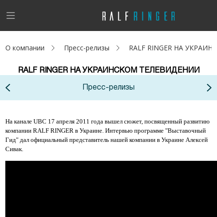
!
Возникли вопросы? -
club@ralf.ru
О компании
Пресс-релизы
RALF RINGER НА УКРАИ
Новинки
RALF RINGER НА УКРАИНСКОМ ТЕЛЕВИДЕНИИ
Женщинам
Пресс-релизы
Мужчинам
На канале UBC 17 апреля 2011 года вышел сюжет, посвященный развитию
Детям
компании RALF RINGER в Украине. Интервью программе "Выставочный
Гид" дал официальный представитель нашей компании в Украине Алексей
Капсула
Сивак.
Аутлет
Акции / Новости
Адреса магазинов