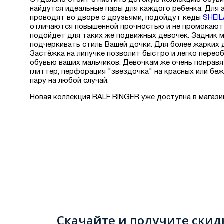
Отдельно стоит отметить детскую коллекцию обуви 
найдутся идеальные пары для каждого ребенка. Для а
проводят во дворе с друзьями, подойдут кеды
SHEIL
отличаются повышенной прочностью и не промокают з
подойдет для таких же подвижных девочек. Задник м
подчеркивать стиль Вашей дочки. Для более жарких 
Застёжка на липучке позволит быстро и легко перео
обувью ваших мальчиков. Девочкам же очень понрав
глиттер, перфорация "звездочка" на красных или беж
пару на любой случай.
Новая коллекция RALF RINGER уже доступна в магази
Скачайте и получите скид