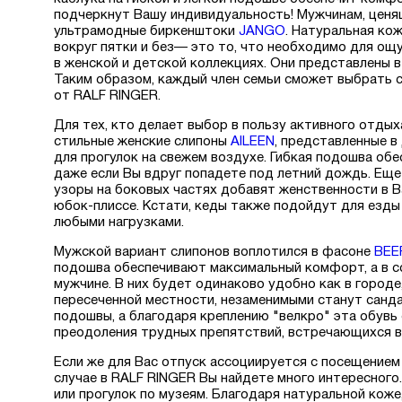
подчеркнут Вашу индивидуальность! Мужчинам, ценя
ультрамодные биркенштоки
JANGO
. Натуральная ко
вокруг пятки и без— это то, что необходимо для ощу
в женской и детской коллекциях. Они представлены в
Таким образом, каждый член семьи сможет выбрать с
от RALF RINGER.
Для тех, кто делает выбор в пользу активного отдых
стильные женские слипоны
AILEEN
, представленные в
для прогулок на свежем воздухе. Гибкая подошва обе
даже если Вы вдруг попадете под летний дождь. Еще
узоры на боковых частях добавят женственности в В
юбок-плиссе. Кстати, кеды также подойдут для езды 
любыми нагрузками.
Мужской вариант слипонов воплотился в фасоне
BEE
подошва обеспечивают максимальный комфорт, а в со
мужчине. В них будет одинаково удобно как в городе
пересеченной местности, незаменимыми станут санд
подошвы, а благодаря креплению "велкро" эта обувь
преодоления трудных препятствий, встречающихся в
Если же для Вас отпуск ассоциируется с посещением
случае в RALF RINGER Вы найдете много интересног
или прогулок по музеям. Благодаря натуральной коже