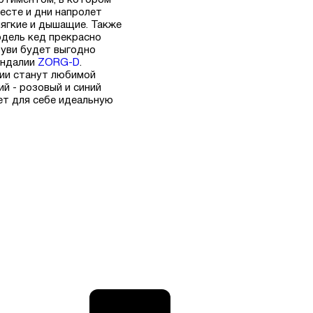
ртиментом, в котором
есте и дни напролет
мягкие и дышащие. Также
одель кед прекрасно
буви будет выгодно
андалии
ZORG-D
.
лии станут любимой
й - розовый и синий
ет для себе идеальную