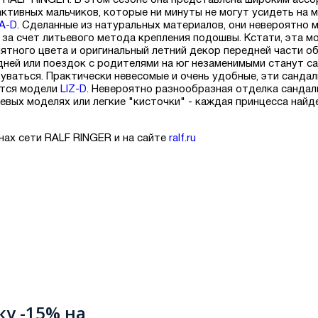
RALF RINGER. В этом сезоне она представлена широким ассо
ктивных мальчиков, которые ни минуты не могут усидеть на м
A-D
. Сделанные из натуральных материалов, они невероятно 
а счет литьевого метода крепления подошвы. Кстати, эта м
ятного цвета и оригинальный летний декор передней части о
дней или поездок с родителями на юг незаменимыми станут с
буваться. Практически невесомые и очень удобные, эти санда
ятся модели
LIZ-D
. Невероятно разнообразная отделка сандали
евых моделях или легкие "кисточки" - каждая принцесса найд
нах сети RALF RINGER и на сайте
ralf.ru
ку -15% на