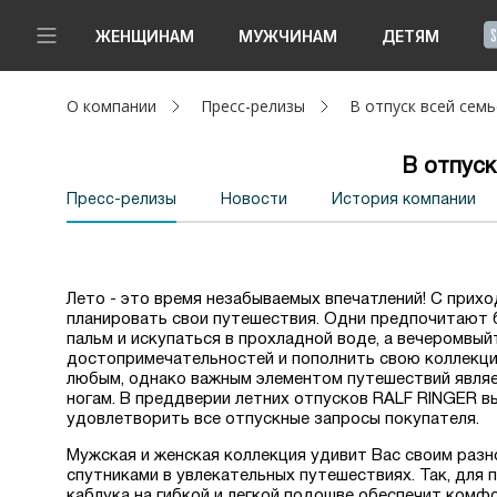
!
ЖЕНЩИНАМ
МУЖЧИНАМ
ДЕТЯМ
О компании
Пресс-релизы
В отпуск всей сем
Новинки
Да, все верно
Изменить город
В отпуск
Женщинам
Пресс-релизы
Новости
История компании
Мужчинам
Детям
Лето - это время незабываемых впечатлений! С прих
планировать свои путешествия. Одни предпочитают 
Капсула
пальм и искупаться в прохладной воде, а вечеромвый
достопримечательностей и пополнить свою коллекци
любым, однако важным элементом путешествий явля
Аутлет
ногам. В преддверии летних отпусков RALF RINGER в
удовлетворить все отпускные запросы покупателя.
Акции / Новости
Мужская и женская коллекция удивит Вас своим разн
спутниками в увлекательных путешествиях. Так, для
Адреса магазинов
каблука на гибкой и легкой подошве обеспечит комфо