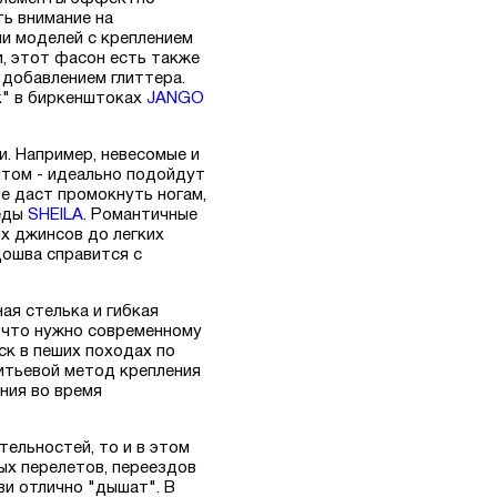
ь внимание на
ии моделей с креплением
и, этот фасон есть также
 добавлением глиттера.
k" в биркенштоках
JANGO
и. Например, невесомые и
интом - идеально подойдут
не даст промокнуть ногам,
кеды
SHEILA
. Романтичные
х джинсов до легких
дошва справится с
ая стелька и гибкая
, что нужно современному
ск в пеших походах по
литьевой метод крепления
ния во время
ельностей, то и в этом
ых перелетов, переездов
ви отлично "дышат". В