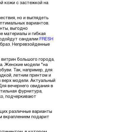
ой кожи с застежкой на
ествия, но и выглядеть
оптимальных вариантов.
нты, выгодно
е материалы и гибкая
подойдут сандалии
FRESH
образ. Непревзойденные
х витрин большого города,
а. Женские модели "на
уви. Так, например, для
адкой, летним принтом и
н верх модели. Актуальный
Для вечернего свидания в
стильная фурнитура,
жо, подчеркивают
щих различные варианты
ым вкраплением подарит