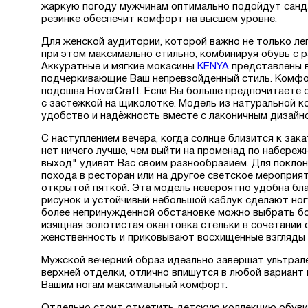
жаркую погоду мужчинам оптимально подойдут сан
резинке обеспечит комфорт на высшем уровне.
Для женской аудитории, которой важно не только лег
при этом максимально стильно, комбинируя обувь с 
Аккуратные и мягкие мокасины
KENYA
представлены в
подчеркивающие Ваш непревзойденный стиль. Комфор
подошва HoverCraft. Если Вы больше предпочитаете 
с застежкой на щиколотке. Модель из натуральной к
удобство и надёжность вместе с лаконичным дизайн
С наступлением вечера, когда солнце близится к зак
нет ничего лучше, чем выйти на променад по набере
выход" удивят Вас своим разнообразием. Для поклонн
похода в ресторан или на другое светское меропри
открытой пяткой. Эта модель невероятно удобна бла
рисунок и устойчивый небольшой каблук сделают ногу
более непринужденной обстановке можно выбрать 
изящная золотистая окантовка стельки в сочетании
женственность и приковывают восхищенные взгляды
Мужской вечерний образ идеально завершат ультрал
верхней отделки, отлично впишутся в любой вариант
Вашим ногам максимальный комфорт.