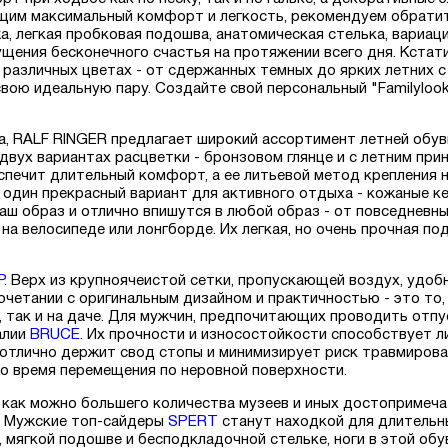
щим максимальный комфорт и легкость, рекомендуем обратит
жа, легкая пробковая подошва, анатомическая стелька, вариац
щения бесконечного счастья на протяжении всего дня. Кстат
 различных цветах - от сдержанных темных до ярких летних с
вою идеальную пару. Создайте свой персональный "Familyloo
а, RALF RINGER предлагает широкий ассортимент летней обув
 двух вариантах расцветки - бронзовом глянце и с летним пр
спечит длительный комфорт, а ее литьевой метод крепления 
 один прекрасный вариант для активного отдыха - кожаные 
аш образ и отлично впишутся в любой образ - от повседневны
на велосипеде или лонгборде. Их легкая, но очень прочная по
P
. Верх из крупноячеистой сетки, пропускающей воздух, удобн
четании с оригинальным дизайном и практичностью - это то
, так и на даче. Для мужчин, предпочитающих проводить отпу
алии
BRUCE
. Их прочности и износостойкости способствует 
 отлично держит свод стопы и минимизирует риск травмирова
о время перемещения по неровной поверхности.
 как можно большего количества музеев и иных достопримечат
о. Мужские топ-сайдеры
SPERT
станут находкой для длительн
, мягкой подошве и бесподкладочной стельке, ноги в этой обу