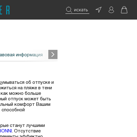
искать
авовая информация
думываться об отпуске и
житься на пляже в тени
ь как можно больше
ный отпуск может быть
мальный комфорт Вашим
, способной
орые станут лучшими
BONNI
. Отсутствие
е элементы эффектно