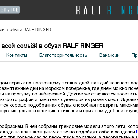
ьёй в обуви RALF RINGER
 всей семьёй в обуви RALF RINGER
Контакты
Благотворительность
Вакансии
Пр
одом первых по-настоящему теплых дней, каждый начинает за
безмятежные дни на морском побережье, где днем можно поне
ти на прогулку по набережной. Другие же стараются посетит
ю фотографий и памятных сувениров из разных мест. Идеаль
ется хорошо подобранная обувь, способная подарить макси
ыпустил целую коллекцию стильной и при этом удобной обуви
ообразием. В ней собраны трендовые модели этого лета, кот
 похода на пляж женщинам отлично подойдут сабо и сандалии
рт при ходьбе как по песку, так и по гальке, а декоративны