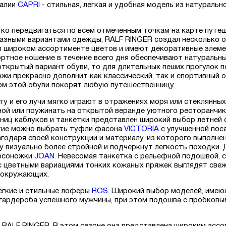
далии
CAPRI
- стильная, легкая и удобная модель из натуральн
ко передвигаться по всем отмеченным точкам на карте путеш
разными вариантами одежды, RALF RINGER создал несколько 
 широком ассортименте цветов и имеют декоративные элеме
тное ношение в течение всего дня обеспечивают натуральны
открытый вариант обуви, то для длительных пеших прогулок 
ожи прекрасно дополнит как классический, так и спортивный 
ом этой обуви покорят любую путешественницу.
ату и его лучи мягко играют в отражениях моря или стеклянны
жной или поужинать на открытой веранде уютного ресторанчик
иц каблуков и танкетки представлен широкий выбор летней об
ятие можно выбрать туфли фасона
VICTORIA
с улучшенной пос
годаря своей конструкции и материалу, из которого выполне
 визуально более стройной и подчеркнут легкость походки. 
босоножки
JOAN
. Невесомая танкетка с рельефной подошвой, 
 с цветными вариациями тонких кожаных пряжек выглядят све
 окружающих.
егкие и стильные лоферы
ROS
. Широкий выбор моделей, имею
 гардероба успешного мужчины, при этом подошва с пробков