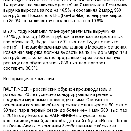
Ralf Ringer. За год был открыт 21 новый магазин и закрыто
14, произошло увеличение (нетто) на 7 магазинов. Розничная
выручка выросла за год на 46,5% и составила 2 млрд 330
млн рублей. Показатель LFL (like-for-like) по выручке вырос
на 35,0%, по количеству проданных пар на 10,6%.
В 2016 году компания планирует увеличить выручку на
29,1% до 5 млрд 493 млн рублей, а количество проданных
Москва
пар обуви на 3,1% до 1 млн 591 тыс. пар. Будет открыто
(нетто) 11 новых фирменных магазинов в Москве и регионах.
Розничная выручка должна вырасти на 49,1% до 3 млрд 473
Да, все верно
Изменить город
млн рублей, а количество проданных через собственную
розницу пар обуви достичь 836 тыс. пар, прирост
составить 30,5%.
О компании
Информация о компании
Покупателям
RALF RINGER – российский обувной производитель и
ритейлер, 20 лет успешно конкурирующий на рынке с
ведущими мировыми производителями. С момента
основания компании объем производства вырос в 50 раз: с
30 тыс. пар в первый сезон до более чем 1 млн 500 тыс. пар
в 2015 году. Ежегодно RALF RINGER выпускает две
коллекции мужской, женской и детской обуви: «Весна-Лето»
и «Осень-Зима». У компании 3 собственные фабрики (в