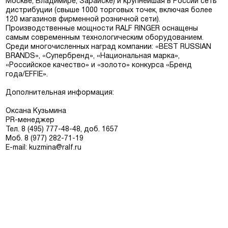
Москве, Владимире, Зарайске) и крупнейшая в России сеть
дистрибуции (свыше 1000 торговых точек, включая более
120 магазинов фирменной розничной сети).
Производственные мощности RALF RINGER оснащены
самым современным технологическим оборудованием.
Среди многочисленных наград компании: «BEST RUSSIAN
BRANDS», «Супербренд», «Национальная марка»,
«Российское качество» и «золото» конкурса «Бренд
года/EFFIE».
Дополнительная информация:
Оксана Кузьмина
PR-менеджер
Тел. 8 (495) 777-48-48, доб. 1657
Моб. 8 (977) 282-71-19
E-mail: kuzmina@ralf.ru