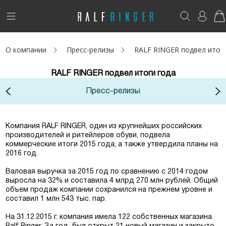
!
Возникли вопросы? -
club@ralf.ru
О компании
Пресс-релизы
RALF RINGER подвел итог
Новинки
RALF RINGER подвел итоги года
Женщинам
Пресс-релизы
Мужчинам
Детям
Компания RALF RINGER, один из крупнейших российских
производителей и ритейлеров обуви, подвела
коммерческие итоги 2015 года, а также утвердила планы на
Капсула
2016 год.
Валовая выручка за 2015 год по сравнению с 2014 годом
Аутлет
выросла на 32% и составила 4 млрд 270 млн рублей. Общий
объем продаж компании сохранился на прежнем уровне и
Акции / Новости
составил 1 млн 543 тыс. пар.
На 31.12.2015 г. компания имела 122 собственных магазина
Адреса магазинов