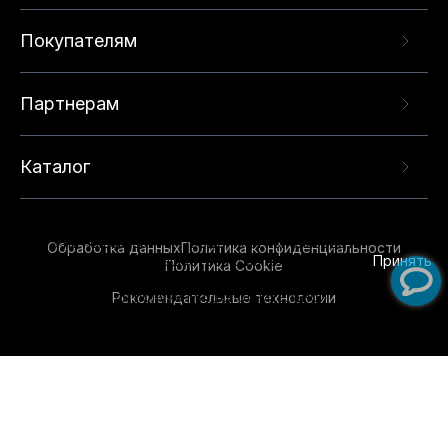
Покупателям
Партнерам
Каталог
Данный веб-сайт использует cookie-файлы и
рекомендательные технологии в целях
предоставления вам лучшего пользовательского
опыта на нашем сайте. Продолжая использовать
Обработка данных
Политика конфиденциальности
данный сайт, вы соглашаетесь с использованием
Принять
Политика Cookie
нами
cookie-файлов
и рекомендательных
Рекомендательные технологии
технологий. Для получения дополнительной
информации см.
Условия предоставления
рекомендательных технологий
.
Обувь для всей семьи!