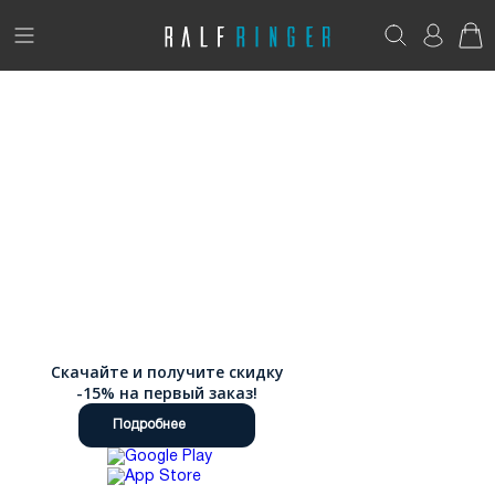
!
Возникли вопросы? -
club@ralf.ru
Новинки
Женщинам
Мужчинам
Детям
Капсула
Скачайте и получите скидку
Аутлет
-15% на первый заказ!
Подробнее
Акции / Новости
Адреса магазинов