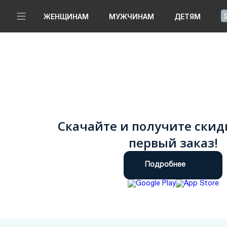
!
ЖЕНЩИНАМ
МУЖЧИНАМ
ДЕТЯМ
Новинки
Да, все верно
Изменить город
Женщинам
Мужчинам
Скачайте и получите скид
Детям
первый заказ!
Капсула
Подробнее
Аутлет
Акции / Новости
Адреса магазинов