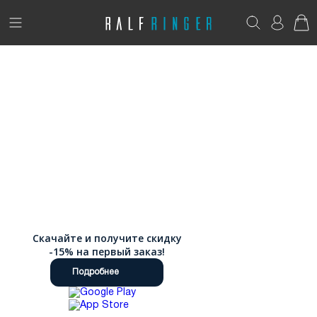
!
Возникли вопросы? -
club@ralf.ru
Новинки
Женщинам
Мужчинам
Детям
Капсула
Скачайте и получите скидку
Аутлет
-15% на первый заказ!
Подробнее
Акции / Новости
Адреса магазинов