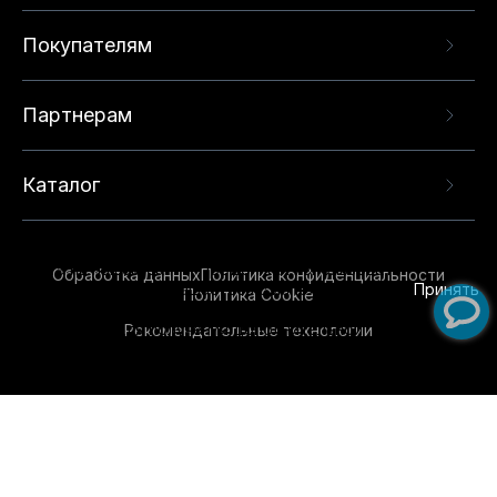
Покупателям
Партнерам
Каталог
Данный веб-сайт использует cookie-файлы и
рекомендательные технологии в целях
предоставления вам лучшего пользовательского
опыта на нашем сайте. Продолжая использовать
Обработка данных
Политика конфиденциальности
данный сайт, вы соглашаетесь с использованием
Принять
Политика Cookie
нами
cookie-файлов
и рекомендательных
Рекомендательные технологии
технологий. Для получения дополнительной
информации см.
Условия предоставления
рекомендательных технологий
.
Обувь для всей семьи!