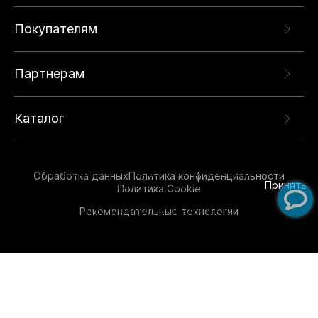
Покупателям
Партнерам
Каталог
Данный веб-сайт использует cookie-файлы и
рекомендательные технологии в целях
предоставления вам лучшего пользовательского
опыта на нашем сайте. Продолжая использовать
Обработка данных
Политика конфиденциальности
данный сайт, вы соглашаетесь с использованием
Принять
Политика Cookie
нами
cookie-файлов
и рекомендательных
Рекомендательные технологии
технологий. Для получения дополнительной
информации см.
Условия предоставления
рекомендательных технологий
.
Обувь для всей семьи!