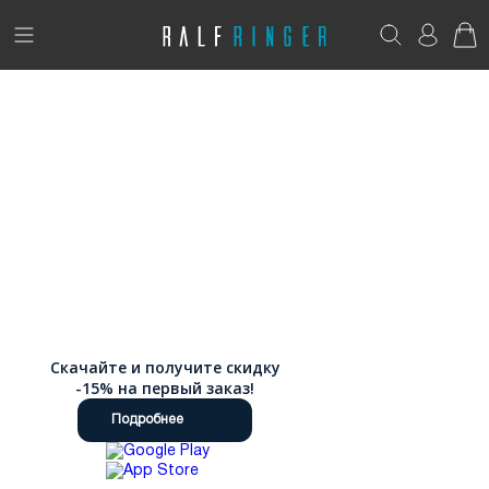
!
Возникли вопросы? -
club@ralf.ru
Новинки
Женщинам
Мужчинам
Детям
Капсула
Скачайте и получите скидку
Аутлет
-15% на первый заказ!
Подробнее
Акции / Новости
Адреса магазинов