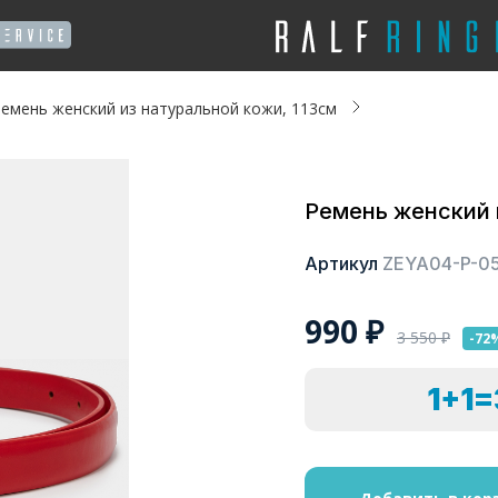
емень женский из натуральной кожи, 113см
Ремень женский 
Артикул
ZEYA04-P-0
990
₽
3 550
₽
-72
1+1