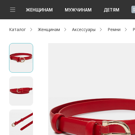
!
ЖЕНЩИНАМ
МУЖЧИНАМ
ДЕТЯМ
Каталог
Женщинам
Аксессуары
Ремни
Р
Новинки
Да, все верно
Изменить город
Женщинам
Мужчинам
Детям
Капсула
Аутлет
Акции / Новости
Адреса магазинов