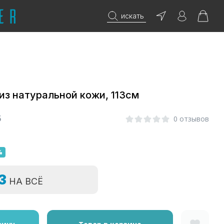
искать
из натуральной кожи, 113см
5
0 отзывов
%
=3
НА ВСЁ