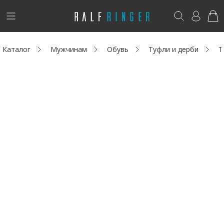
!
Возникли вопросы? -
club@ralf.ru
Каталог
Мужчинам
Обувь
Туфли и дерби
Т
Новинки
Женщинам
Мужчинам
Детям
Капсула
Аутлет
Акции / Новости
Адреса магазинов