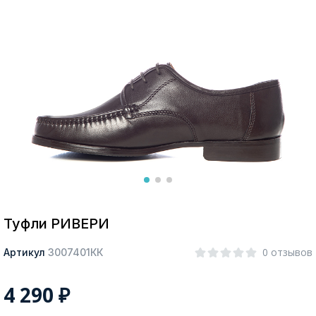
Москва
Да, все верно
Изменить город
О компании
Покупателям
Туфли РИВЕРИ
0 отзывов
Артикул
З007401КК
4 290
₽