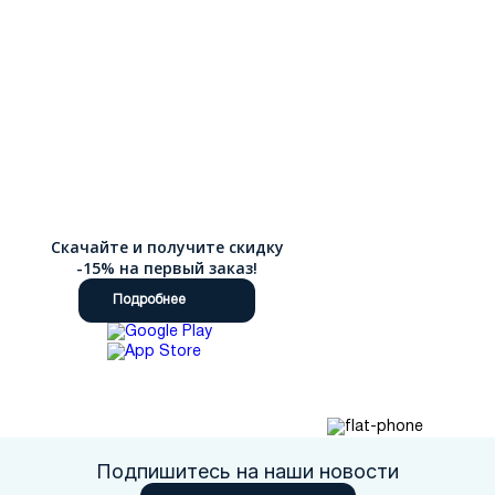
силуэт и обеспечивают дополнительный комфорт благодаря
правильному распределению нагрузки. Также в коллекции
есть туфли с открытым носком, декоративными элементами,
перфорацией и различными фактурами кожи. Наш интернет-
магазин предлагает удобный способ покупки качественной
обуви без необходимости посещения офлайн-магазинов. Вы
можете в спокойной обстановке изучить весь каталог,
сравнить модели, прочитать подробные описания и отзывы
покупателей. Мы предлагаем бесплатную доставку по РФ при
заказе от 8000 т.р., что делает покупку еще более выгодной.
Скачайте и получите скидку
-15% на первый заказ!
Подробнее
Подпишитесь на наши новости