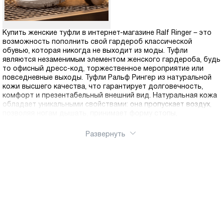
Купить женские туфли в интернет-магазине Ralf Ringer – это
возможность пополнить свой гардероб классической
обувью, которая никогда не выходит из моды. Туфли
являются незаменимым элементом женского гардероба, будь
то офисный дресс-код, торжественное мероприятие или
повседневные выходы. Туфли Ральф Рингер из натуральной
кожи высшего качества, что гарантирует долговечность,
комфорт и презентабельный внешний вид. Натуральная кожа
обладает уникальными свойствами: она пропускает воздух,
позволяя ногам дышать, принимает форму стопы,
обеспечивая индивидуальную посадку, и сохраняет свой
первоначальный вид даже после длительной эксплуатации.
Развернуть
Использование только качественных материалов – это
философия бренда, который на протяжении многих лет
завоевывает доверие покупателей. В ассортименте
интернет-магазина представлены самые разнообразные
модели туфель для любого случая и стиля. Классические
лодочки на среднем или высоком каблуке станут идеальным
дополнением к деловому костюму или вечернему платью.
Туфли на низком ходу с округлым или квадратным носком
подойдут для повседневной носки и длительных прогулок.
Модели на танкетке или платформе визуально удлиняют