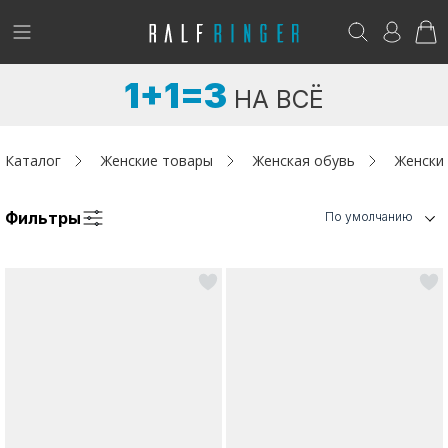
!
Возникли вопросы? -
club@ralf.ru
1+1=3
НА ВСЁ
Новинки
Женщинам
Каталог
Женские товары
Женская обувь
Женски
Мужчинам
Фильтры
По умолчанию
Детям
Капсула
Аутлет
Акции / Новости
Адреса магазинов