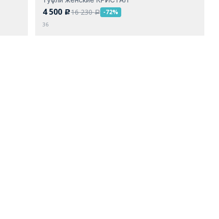
4 500
16 230
-72%
c
a
36