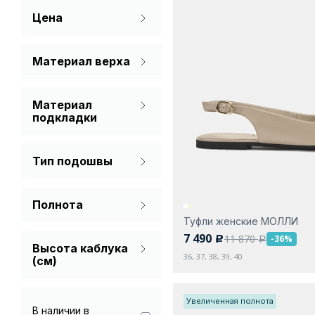
Цена
Белый
Розовый
Материал верха
Натуральная кожа
Черный
Материал
подкладки
Искусственная
кожа
Тип подошвы
Искусственный
С каблуком
материал
Полнота
Натуральная кожа
Туфли женские МОЛЛИ
На широкую ногу
7 490
11 870
-36%
c
a
Высота каблука
Стандарт
36, 37, 38, 39, 40
(см)
Увеличенная полнота
В наличии в