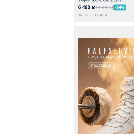
6 490
14 370
-54%
c
a
36, 37, 38, 39, 40, 41