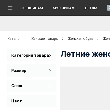
!
ЖЕНЩИНАМ
МУЖЧИНАМ
ДЕТЯМ
Новинки
Да, все верно
Изменить город
Женщинам
Каталог
Женские товары
Женская обувь
Жен
Мужчинам
Летние жен
Категория товара
Туфли
Детям
Размер
Капсула
36
37
38
Сезон
Аутлет
39
40
41
Лето
Акции / Новости
Цвет
Демисезон
Бежевый
Адреса магазинов