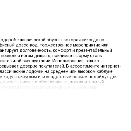
гардероб классической обувью, которая никогда не
офисный дресс-код, торжественное мероприятие или
рантирует долговечность, комфорт и презентабельный
, позволяя ногам дышать, принимает форму стопы,
лительной эксплуатации. Использование только
оевывает доверие покупателей. В ассортименте интернет-
лассические лодочки на среднем или высоком каблуке
м ходу с округлым или квадратным носком подойдут для
 удлиняют силуэт и обеспечивают дополнительный
с открытым носком, декоративными элементами,
особ покупки качественной обуви без необходимости
равнить модели, прочитать подробные описания и отзывы
т покупку еще более выгодной.