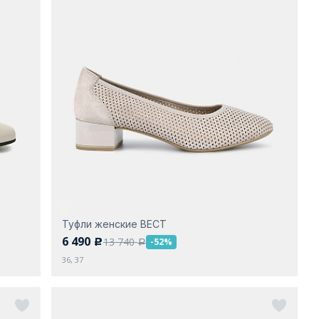
Туфли женские ВЕСТ
6 490
13 740
-52%
c
a
36, 37