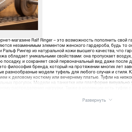
ернет-магазине Ralf Ringer – это возможность пополнить свой 
ляются незаменимым элементом женского гардероба, будь то 
 Ральф Рингер из натуральной кожи высшего качества, что га
ожа обладает уникальными свойствами: она пропускает воздух
 посадку, и сохраняет свой первоначальный вид даже после д
это философия бренда, который на протяжении многих лет зав
е разнообразные модели туфель для любого случая и стиля. К
ем к деловому костюму или вечернему платью. Туфли на низко
льных прогулок. Модели на танкетке или платформе визуально
ому распределению нагрузки. Также в коллекции есть туфли 
фактурами кожи. Наш интернет-магазин предлагает удобный сп
. Вы можете в спокойной обстановке изучить весь каталог, с
Развернуть
бесплатную доставку по РФ при заказе от 8000 т.р., что делае