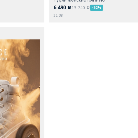
6 490
13 740
-52%
c
a
36, 38