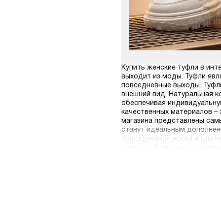
Купить женские туфли в инт
выходит из моды. Туфли яв
повседневные выходы. Туфли
внешний вид. Натуральная к
обеспечивая индивидуальную
качественных материалов – 
магазина представлены самы
станут идеальным дополнени
повседневной носки и длите
комфорт благодаря правильн
перфорацией и различными 
посещения офлайн-магазинов
покупателей. Мы предлагаем 