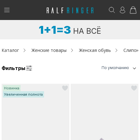
!
Возникли вопросы? -
club@ralf.ru
1+1=3
НА ВСЁ
Новинки
Женщинам
Каталог
Женские товары
Женская обувь
Слипон
Мужчинам
Фильтры
По умолчанию
Детям
Новинка
Капсула
Увеличенная полнота
Аутлет
Акции / Новости
Адреса магазинов