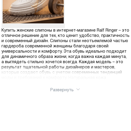
Купить женские слипоны в интернет-магазине Ralf Ringer – это
отличное решение для тех, кто ценит удобство, практичность
и современный дизайн. Слипоны стали неотъемлемой частью
гардероба современной женщины благодаря своей
универсальности и комфорту. Эта обувь идеально подходит
для динамичного образа жизни, когда важна каждая минута,
а выглядеть стильно хочется всегда. Каждая модель – это
результат тщательной работы дизайнеров и мастеров,
которые создают обувь с учетом современных тенденций
моды и требований к комфорту. Натуральная кожа
обеспечивает отличную воздухопроницаемость, позволяет
ногам дышать и предотвращает появление дискомфорта
Развернуть
даже при длительной носке. Этот материал отличается
прочностью, эластичностью и способностью принимать
форму стопы, что делает каждую пару уникально удобной
именно для вас. В коллекции вы найдете классические
однотонные модели, которые прекрасно сочетаются с
любым стилем одежды, варианты с перфорацией для
теплого сезона, модели с декоративными элементами и
оригинальными принтами, а также слипоны на платформе для