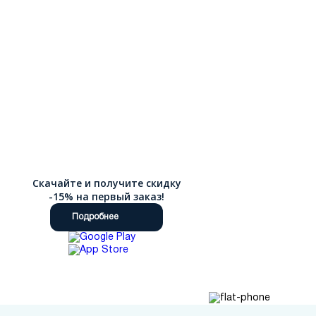
тех, кто хочет визуально добавить несколько сантиметров
роста. Каждая пара создана с особым вниманием к деталям:
качественная прострочка, надежная фурнитура, гибкая
подошва с амортизирующими свойствами обеспечивают
долговечность и комфорт при ходьбе. Особенность
слипонов в их практичности и легкости надевания.
Отсутствие шнуровки и застежек делает эту обувь
идеальным выбором для повседневной носки. Вы можете
носить их на работу, сочетая с брюками или юбкой,
использовать для прогулок в парке с джинсами и футболкой,
или создавать casual-образы для встреч с друзьями.
Слипоны одинаково хорошо смотрятся в спортивном и
элегантном стиле, что делает их универсальным элементом
гардероба. Наш интернет-магазин предлагает удобный
Скачайте и получите скидку
формат покупок и бесплатную доставку по РФ.
-15% на первый заказ!
Подробнее