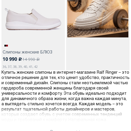
Москва
Слипоны женские БЛЮЗ
Да, все верно
Изменить город
10 990
14 990
c
a
36, 37, 38, 39, 40, 41, 42
Купить женские слипоны в интернет-магазине Ralf Ringer – это
О компании
отличное решение для тех, кто ценит удобство, практичность
и современный дизайн. Слипоны стали неотъемлемой частью
гардероба современной женщины благодаря своей
Покупателям
универсальности и комфорту. Эта обувь идеально подходит
для динамичного образа жизни, когда важна каждая минута,
а выглядеть стильно хочется всегда. Каждая модель – это
результат тщательной работы дизайнеров и мастеров,
которые создают обувь с учетом современных тенденций
моды и требований к комфорту. Натуральная кожа
обеспечивает отличную воздухопроницаемость, позволяет
ногам дышать и предотвращает появление дискомфорта