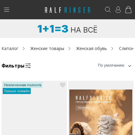
!
Возникли вопросы? -
club@ralf.ru
1+1=3
НА ВСЁ
Новинки
Женщинам
Каталог
Женские товары
Женская обувь
Слипон
Мужчинам
Фильтры
По умолчанию
Детям
Увеличенная полнота
Капсула
Только онлайн
Аутлет
Акции / Новости
Адреса магазинов