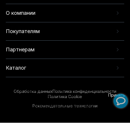
О компании
Покупателям
Партнерам
Каталог
Данный веб-сайт использует cookie-файлы и
рекомендательные технологии в целях
предоставления вам лучшего пользовательского
опыта на нашем сайте. Продолжая использовать
Обработка данных
Политика конфиденциальности
данный сайт, вы соглашаетесь с использованием
Принять
Политика Cookie
нами
cookie-файлов
и рекомендательных
Рекомендательные технологии
технологий. Для получения дополнительной
информации см.
Условия предоставления
рекомендательных технологий
.