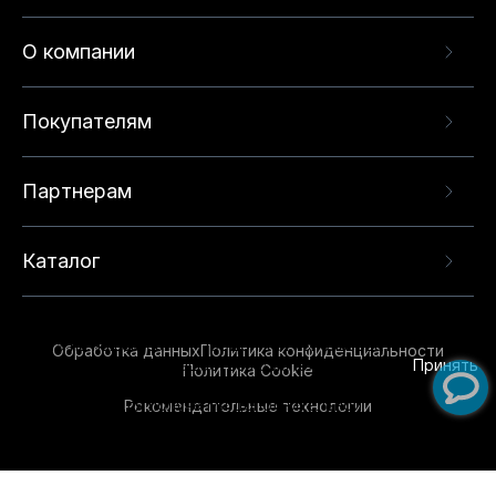
О компании
Покупателям
Партнерам
Каталог
Данный веб-сайт использует cookie-файлы и
рекомендательные технологии в целях
предоставления вам лучшего пользовательского
опыта на нашем сайте. Продолжая использовать
Обработка данных
Политика конфиденциальности
данный сайт, вы соглашаетесь с использованием
Принять
Политика Cookie
нами
cookie-файлов
и рекомендательных
Рекомендательные технологии
технологий. Для получения дополнительной
информации см.
Условия предоставления
рекомендательных технологий
.