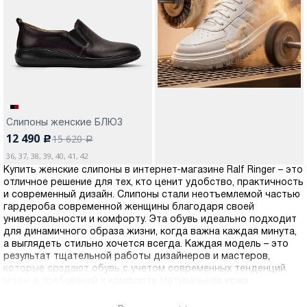
Москва
Слипоны женские БЛЮЗ
Да, все верно
Изменить город
12 490
15 620
c
a
36, 37, 38, 39, 40, 41, 42
Купить женские слипоны в интернет-магазине Ralf Ringer – это
О компании
отличное решение для тех, кто ценит удобство, практичность
и современный дизайн. Слипоны стали неотъемлемой частью
гардероба современной женщины благодаря своей
Покупателям
универсальности и комфорту. Эта обувь идеально подходит
для динамичного образа жизни, когда важна каждая минута,
а выглядеть стильно хочется всегда. Каждая модель – это
результат тщательной работы дизайнеров и мастеров,
которые создают обувь с учетом современных тенденций
моды и требований к комфорту. Натуральная кожа
обеспечивает отличную воздухопроницаемость, позволяет
ногам дышать и предотвращает появление дискомфорта