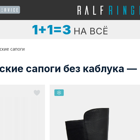
1+1=3
НА ВСЁ
ские сапоги
кие сапоги без каблука —