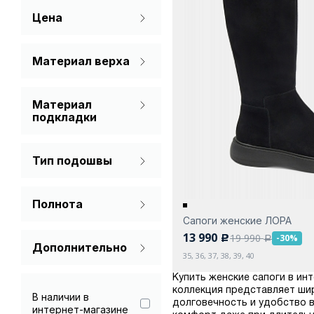
Цена
Материал верха
Натуральная кожа
Материал
Спилок
подкладки
Мех натуральный
Тип подошвы
Текстиль
Без каблука
Полнота
Платформа
Сапоги женские ЛОРА
Стандарт
С каблуком
13 990
19 990
-30%
c
a
Дополнительно
Танкетка
35, 36, 37, 38, 39, 40
Гарантия 90 дней
Купить женские сапоги в инт
коллекция представляет ши
В наличии в
долговечность и удобство в
интернет-магазине