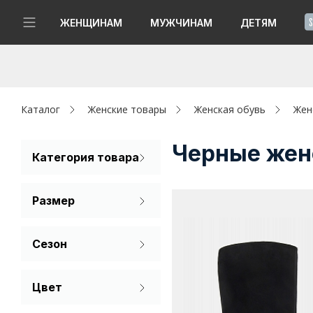
!
ЖЕНЩИНАМ
МУЖЧИНАМ
ДЕТЯМ
Новинки
Да, все верно
Изменить город
Женщинам
Каталог
Женские товары
Женская обувь
Жен
Мужчинам
Черные женс
Категория товара
Сапоги
Детям
Размер
Капсула
35
36
37
Сезон
Аутлет
38
39
40
Демисезон
Акции / Новости
Цвет
Зима
41
Черный
Адреса магазинов