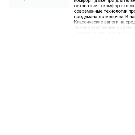
комфорт даже при длительн
оставаться в комфорте весь
современные технологии пр
продумана до мелочей. В н
Классические сапоги на сре
Зимние утепленные модели 
Демисезонные варианты для
Сапоги на платформе и танк
Модели с декоративными эл
отправка и надежная упаков