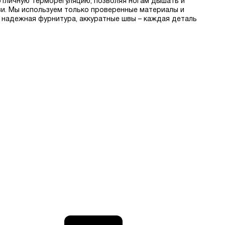
отличную терморегуляцию, позволяя ногам дышать и
ви. Мы используем только проверенные материалы и
 надежная фурнитура, аккуратные швы – каждая деталь
й доставкой по РФ в интернет-магазине. Быстрая
состоянии.