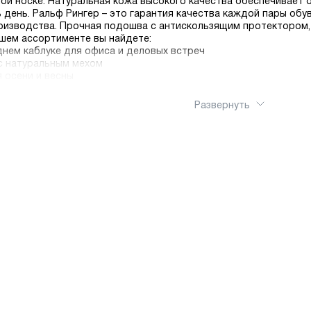
ой носке. Натуральная кожа высокого качества обеспечивает 
 день. Ральф Рингер – это гарантия качества каждой пары обу
оизводства. Прочная подошва с антискользящим протектором,
ашем ассортименте вы найдете:
днем каблуке для офиса и деловых встреч
с натуральным мехом
 осени и весны
етке
ементами и эксклюзивным дизайном. Воспользуйтесь бесплатно
Развернуть
ка гарантируют, что ваши новые сапоги прибудут в идеальном 