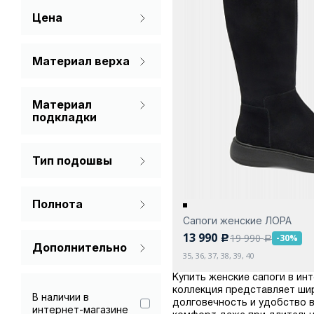
Цена
Материал верха
Натуральная кожа
Материал
Спилок
подкладки
Мех натуральный
Тип подошвы
Текстиль
Без каблука
Полнота
Платформа
Сапоги женские ЛОРА
Стандарт
С каблуком
13 990
19 990
-30%
c
a
Дополнительно
Танкетка
35, 36, 37, 38, 39, 40
Гарантия 90 дней
Купить женские сапоги в инт
коллекция представляет ши
В наличии в
долговечность и удобство в
интернет-магазине