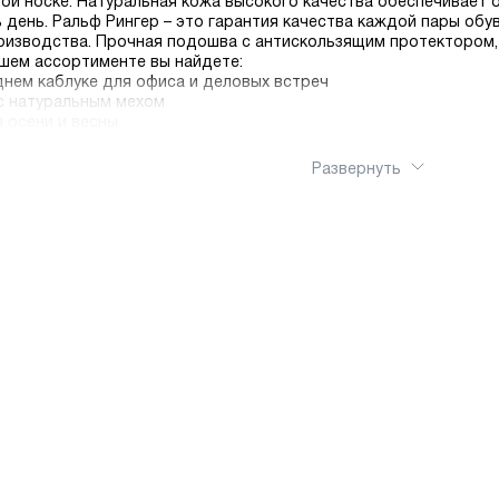
ой носке. Натуральная кожа высокого качества обеспечивает 
 день. Ральф Рингер – это гарантия качества каждой пары обу
оизводства. Прочная подошва с антискользящим протектором,
ашем ассортименте вы найдете:
днем каблуке для офиса и деловых встреч
с натуральным мехом
 осени и весны
етке
ементами и эксклюзивным дизайном. Воспользуйтесь бесплатно
Развернуть
ка гарантируют, что ваши новые сапоги прибудут в идеальном 