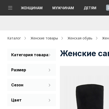
!
ЖЕНЩИНАМ
МУЖЧИНАМ
ДЕТЯМ
Новинки
Да, все верно
Изменить город
Женщинам
Каталог
Женские товары
Женская обувь
Жен
Мужчинам
Женские сап
Категория товара
Сапоги
Детям
Размер
Капсула
35
36
37
Сезон
Аутлет
38
39
40
Демисезон
Акции / Новости
Цвет
Зима
41
Черный
Адреса магазинов