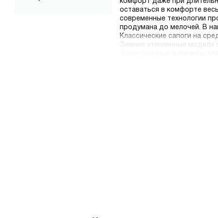
комфорт даже при длительн
оставаться в комфорте весь
современные технологии пр
продумана до мелочей. В н
Классические сапоги на сре
Зимние утепленные модели 
Демисезонные варианты для
Сапоги на платформе и танк
Модели с декоративными эл
отправка и надежная упаков