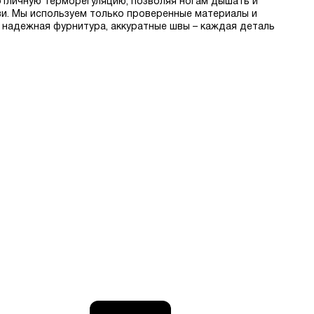
отличную терморегуляцию, позволяя ногам дышать и
ви. Мы используем только проверенные материалы и
 надежная фурнитура, аккуратные швы – каждая деталь
й доставкой по РФ в интернет-магазине. Быстрая
состоянии.