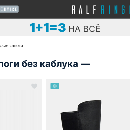
1+1=3
НА ВСЁ
ские сапоги
оги без каблука —