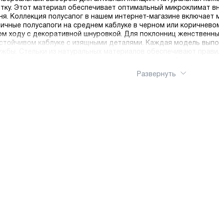
ку. Этот материал обеспечивает оптимальный микроклимат вн
ня. Коллекция полусапог в нашем интернет-магазине включает 
ичные полусапоги на среднем каблуке в черном или коричнев
ом ходу с декоративной шнуровкой. Для поклонниц женственны
устойчивом каблуке с изящными деталями. Каждая модель выпо
ужбы. Стельки из натуральных материалов обеспечивают прави
а гибкая подошва с протектором гарантирует устойчивость на
ащищает от холода и влаги, не ограничивая свободу движений.
Развернуть
аются и не заедают. Наш интернет-магазин делает шопинг про
рая доставка по России.