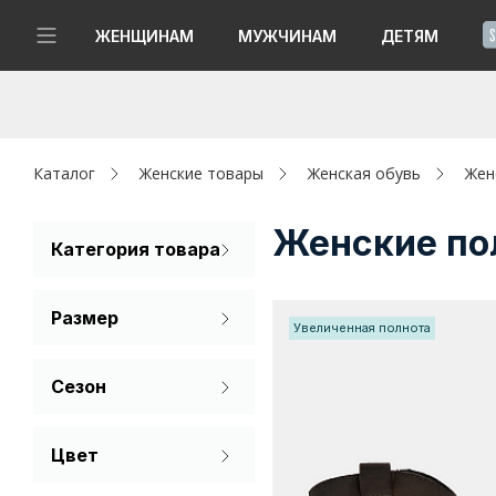
!
ЖЕНЩИНАМ
МУЖЧИНАМ
ДЕТЯМ
Новинки
Да, все верно
Изменить город
Женщинам
Каталог
Женские товары
Женская обувь
Жен
Мужчинам
Женские пол
Категория товара
Казаки
Детям
Размер
Увеличенная полнота
Капсула
36
37
38
Сезон
Аутлет
39
40
41
Демисезон
Акции / Новости
Цвет
Зима
Коричневый
Адреса магазинов