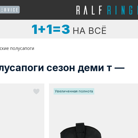
1+1=3
НА ВСЁ
ские полусапоги
усапоги сезон деми т —
Увеличенная полнота