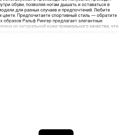
утри обуви, позволяя ногам дышать и оставаться в
модели для разных случаев и предпочтений. Любите
ом цвете. Предпочитаете спортивный стиль — обратите
х образов Ральф Рингер предлагает элегантные
лнена из натуральной кожи премиального качества, что
льное распределение нагрузки, анатомическая колодка
 любой поверхности. Полусапоги имеют оптимальную
 Молнии и другая фурнитура изготовлены из качественных
стым и приятным. Мы стираем границы: для наших