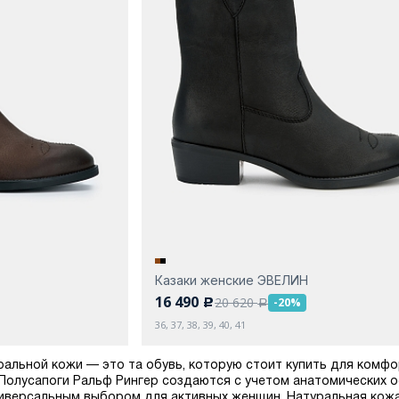
Казаки женские ЭВЕЛИН
16 490
20 620
-20%
c
a
36, 37, 38, 39, 40, 41
ральной кожи — это та обувь, которую стоит купить для комфор
 Полусапоги Ральф Рингер создаются с учетом анатомических
ниверсальным выбором для активных женщин. Натуральная кожа