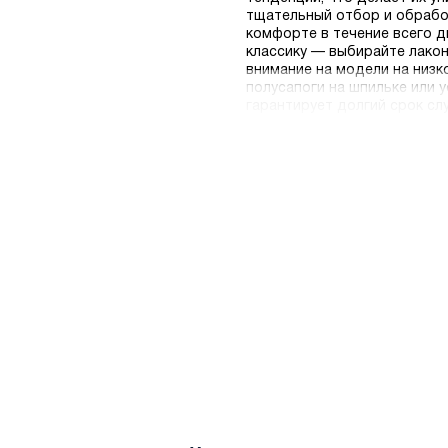
тщательный отбор и обработ
комфорте в течение всего д
классику — выбирайте лакон
внимание на модели на низк
полусапоги на шпильке или 
гарантирует долгий срок сл
поддерживает свод стопы, 
высоту голенища, которая з
материалов, которые не лом
покупателей действует быст