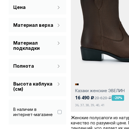
Цена
Черный
Материал верха
Натуральная кожа
Материал
подкладки
Натуральная кожа
Полнота
Стандарт
Высота каблука
(см)
Казаки женские ЭВЕЛИН
16 490
20 620
-20%
c
a
36, 37, 38, 39, 40, 41
В наличии в
интернет-магазине
Женские полусапоги из нату
качество по разумной цене.
тенденций, что делает их у