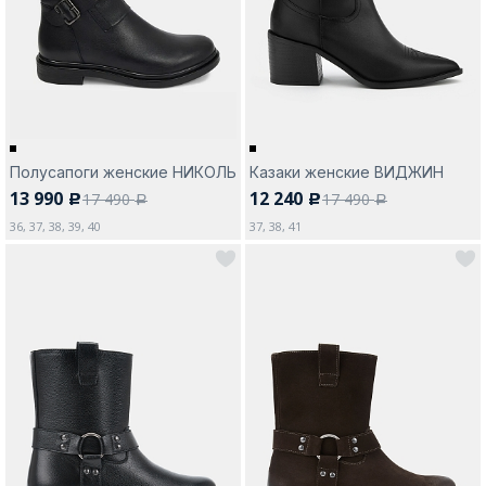
Москва
Полусапоги женские НИКОЛЬ
Казаки женские ВИДЖИН
13 990
12 240
17 490
17 490
c
c
Да, все верно
Изменить город
a
a
36, 37, 38, 39, 40
37, 38, 41
О компании
Покупателям