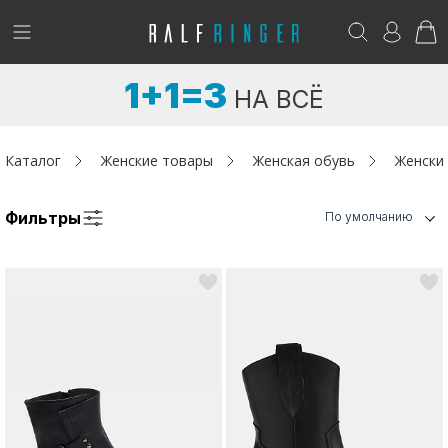
!
Возникли вопросы? -
club@ralf.ru
1+1=3
НА ВСЁ
Новинки
Женщинам
Каталог
Женские товары
Женская обувь
Женски
Мужчинам
Фильтры
По умолчанию
Детям
Капсула
Аутлет
Акции / Новости
Адреса магазинов