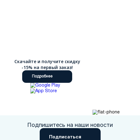
правильное распределение нагрузки, анатомическая колодка
поддерживает свод стопы, а гибкая подошва с протектором
гарантирует устойчивость на любой поверхности.
Полусапоги имеют оптимальную высоту голенища, которая
защищает от холода и влаги, не ограничивая свободу
движений. Молнии и другая фурнитура изготовлены из
качественных материалов, которые не ломаются и не
заедают. Наш интернет-магазин делает шопинг простым и
приятным. Мы стираем границы: для наших покупателей
действует быстрая доставка по России.
Скачайте и получите скидку
-15% на первый заказ!
Подробнее
Подпишитесь на наши новости
Подписаться