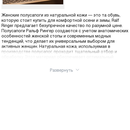
Женские полусапоги из натуральной кожи — это та обувь,
которую стоит купить для комфортной осени и зимы, Ralf
Ringer предлагает безупречное качество по разумной цене.
Полусапоги Ральф Рингер создаются с учетом анатомических
особенностей женской стопы и современных модных
тенденций, что делает их универсальным выбором для
активных женщин. Натуральная кожа, используемая в
производстве полусапог, проходит тщательный отбор и
обработку. Этот материал обеспечивает оптимальный
микроклимат внутри обуви, позволяя ногам дышать и
оставаться в комфорте в течение всего дня. Коллекция
Развернуть
полусапог в нашем интернет-магазине включает модели для
разных случаев и предпочтений. Любите классику —
выбирайте лаконичные полусапоги на среднем каблуке в
черном или коричневом цвете. Предпочитаете спортивный
стиль — обратите внимание на модели на низком ходу с
декоративной шнуровкой. Для поклонниц женственных
образов Ральф Рингер предлагает элегантные полусапоги на
шпильке или устойчивом каблуке с изящными деталями.
Каждая модель выполнена из натуральной кожи
премиального качества, что гарантирует долгий срок
службы. Стельки из натуральных материалов обеспечивают