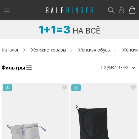
!
Возникли вопросы? -
club@ralf.ru
1+1=3
НА ВСЁ
Новинки
Женщинам
Каталог
Женские товары
Женская обувь
Женски
Мужчинам
Фильтры
По умолчанию
Детям
Капсула
Аутлет
Акции / Новости
Адреса магазинов