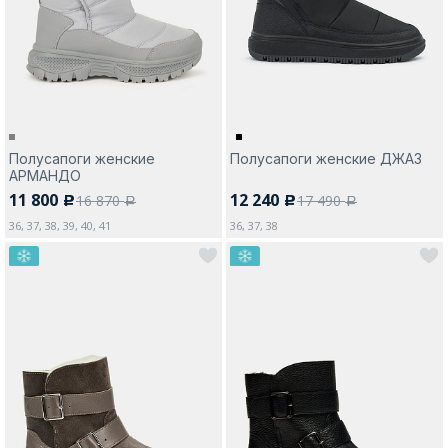
Москва
Полусапоги женские
Полусапоги женские ДЖАЗ
АРМАНДО
Да, все верно
Изменить город
11 800
12 240
16 870
17 490
c
c
a
a
36, 37, 38, 39, 40, 41
36, 37, 38
О компании
Покупателям