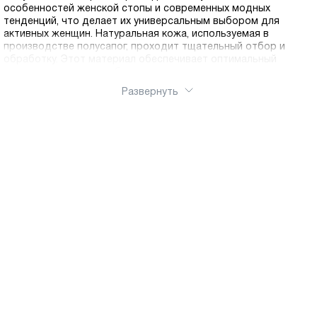
особенностей женской стопы и современных модных
тенденций, что делает их универсальным выбором для
активных женщин. Натуральная кожа, используемая в
производстве полусапог, проходит тщательный отбор и
обработку. Этот материал обеспечивает оптимальный
микроклимат внутри обуви, позволяя ногам дышать и
оставаться в комфорте в течение всего дня. Коллекция
Развернуть
полусапог в нашем интернет-магазине включает модели для
разных случаев и предпочтений. Любите классику —
выбирайте лаконичные полусапоги на среднем каблуке в
черном или коричневом цвете. Предпочитаете спортивный
стиль — обратите внимание на модели на низком ходу с
декоративной шнуровкой. Для поклонниц женственных
образов Ральф Рингер предлагает элегантные полусапоги на
шпильке или устойчивом каблуке с изящными деталями.
Каждая модель выполнена из натуральной кожи
премиального качества, что гарантирует долгий срок
службы. Стельки из натуральных материалов обеспечивают
правильное распределение нагрузки, анатомическая колодка
поддерживает свод стопы, а гибкая подошва с протектором
гарантирует устойчивость на любой поверхности.
Полусапоги имеют оптимальную высоту голенища, которая
защищает от холода и влаги, не ограничивая свободу
движений. Молнии и другая фурнитура изготовлены из
качественных материалов, которые не ломаются и не