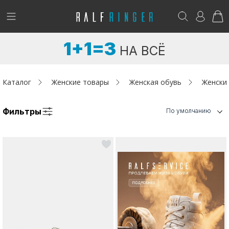
!
Возникли вопросы? -
club@ralf.ru
1+1=3
НА ВСЁ
Новинки
Женщинам
Каталог
Женские товары
Женская обувь
Женски
Мужчинам
Фильтры
По умолчанию
Детям
Капсула
Аутлет
Акции / Новости
Адреса магазинов