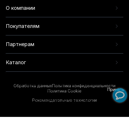
О компании
Покупателям
Партнерам
Каталог
Данный веб-сайт использует cookie-файлы и
рекомендательные технологии в целях
предоставления вам лучшего пользовательского
опыта на нашем сайте. Продолжая использовать
Обработка данных
Политика конфиденциальности
данный сайт, вы соглашаетесь с использованием
Принять
Политика Cookie
нами
cookie-файлов
и рекомендательных
Рекомендательные технологии
технологий. Для получения дополнительной
информации см.
Условия предоставления
рекомендательных технологий
.