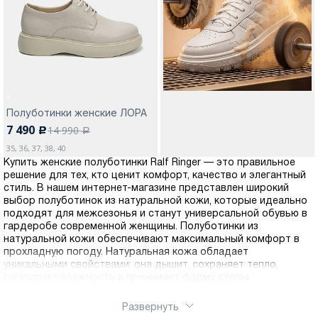
Москва
Полуботинки женские ЛОРА
7 490
14 990
c
Да, все верно
Изменить город
a
35, 36, 37, 38, 40
Купить женские полуботинки Ralf Ringer — это правильное
решение для тех, кто ценит комфорт, качество и элегантный
О компании
стиль. В нашем интернет-магазине представлен широкий
выбор полуботинок из натуральной кожи, которые идеально
подходят для межсезонья и станут универсальной обувью в
Покупателям
гардеробе современной женщины. Полуботинки из
натуральной кожи обеспечивают максимальный комфорт в
прохладную погоду. Натуральная кожа обладает
уникальными свойствами: она дышит, сохраняет тепло,
регулирует влажность и принимает форму стопы.
Полуботинки Ральф Рингер изготавливаются с
использованием современных технологий и качественных
Развернуть
материалов, что гарантирует долговечность и надежность