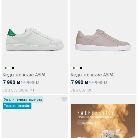
Москва
Да, все верно
Изменить город
Кеды женские АУРА
Кеды женские АУРА
О компании
7 990
7 990
14 990
14 990
c
c
a
a
36, 37, 38, 39, 40, 41
36, 37, 38, 39
Покупателям
Увеличенная полнота
Только онлайн