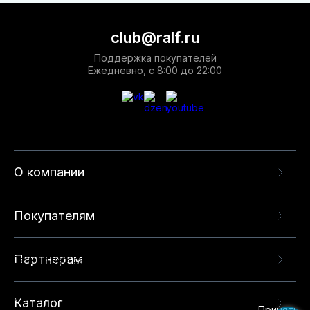
club@ralf.ru
Поддержка покупателей
Ежедневно, с 8:00 до 22:00
О компании
Покупателям
Партнерам
Данный веб-сайт использует cookie-файлы и
рекомендательные технологии в целях
предоставления вам лучшего пользовательского
опыта на нашем сайте. Продолжая использовать
Каталог