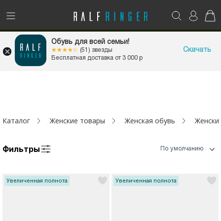
!
Возникли вопросы? -
club@ralf.ru
1+1=3
Обувь для всей семьи!
НА ВСЁ
Новинки
Скачать
☆☆☆☆☆
★★★★★
(51) звезды
Бесплатная доставка от 3 000 р
Женщинам
Мужчинам
Каталог
Женские товары
Женская обувь
Женски
Детям
Фильтры
Капсула
По умолчанию
Аутлет
Увеличенная полнота
Увеличенная полнота
Акции / Новости
Адреса магазинов