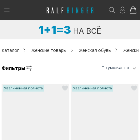
!
Возникли вопросы? -
club@ralf.ru
1+1=3
НА ВСЁ
Новинки
Женщинам
Каталог
Женские товары
Женская обувь
Женски
Мужчинам
Фильтры
По умолчанию
Детям
Увеличенная полнота
Увеличенная полнота
Капсула
Аутлет
Акции / Новости
Адреса магазинов