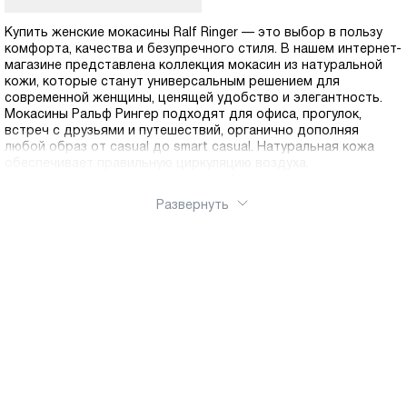
Купить женские мокасины Ralf Ringer — это выбор в пользу
комфорта, качества и безупречного стиля. В нашем интернет-
магазине представлена коллекция мокасин из натуральной
кожи, которые станут универсальным решением для
современной женщины, ценящей удобство и элегантность.
Мокасины Ральф Рингер подходят для офиса, прогулок,
встреч с друзьями и путешествий, органично дополняя
любой образ от casual до smart casual. Натуральная кожа
обеспечивает правильную циркуляцию воздуха,
предотвращает появление дискомфорта и усталости даже
при длительной носке. Мокасины Ральф Рингер отличаются
Развернуть
продуманным дизайном без лишних деталей. Лаконичность
форм делает их универсальными: они прекрасно сочетаются
с джинсами, брюками, юбками и платьями. Натуральная кожа
мягко облегает стопу, а благодаря эластичности материала
мокасины легко надеваются и комфортно сидят.
Качественная прошивка и надежная фурнитура обеспечивают
долгий срок службы обуви. Мы предлагаем бесплатную
доставку по РФ , чтобы вы могли получить желанную пару без
дополнительных расходов независимо от региона
проживания.