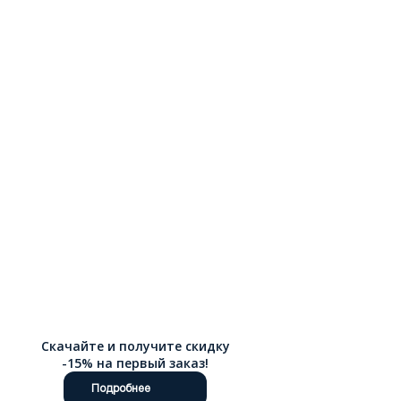
форм делает их универсальными: они прекрасно сочетаются
с джинсами, брюками, юбками и платьями. Натуральная кожа
мягко облегает стопу, а благодаря эластичности материала
мокасины легко надеваются и комфортно сидят.
Качественная прошивка и надежная фурнитура обеспечивают
долгий срок службы обуви. Мы предлагаем бесплатную
доставку по РФ , чтобы вы могли получить желанную пару без
дополнительных расходов независимо от региона
проживания.
Скачайте и получите скидку
-15% на первый заказ!
Подробнее