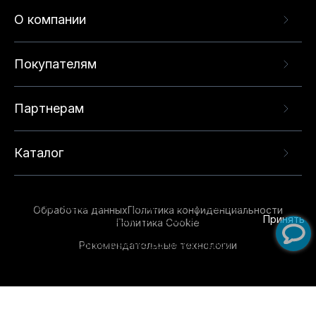
О компании
Покупателям
Партнерам
Каталог
Данный веб-сайт использует cookie-файлы и
рекомендательные технологии в целях
предоставления вам лучшего пользовательского
опыта на нашем сайте. Продолжая использовать
Обработка данных
Политика конфиденциальности
данный сайт, вы соглашаетесь с использованием
Принять
Политика Cookie
нами
cookie-файлов
и рекомендательных
Рекомендательные технологии
технологий. Для получения дополнительной
информации см.
Условия предоставления
рекомендательных технологий
.