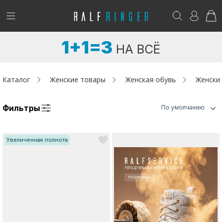
!
Возникли вопросы? -
club@ralf.ru
1+1=3
НА ВСЁ
Новинки
Женщинам
Каталог
Женские товары
Женская обувь
Женски
Мужчинам
Фильтры
По умолчанию
Детям
Увеличенная полнота
Капсула
Аутлет
Акции / Новости
Адреса магазинов