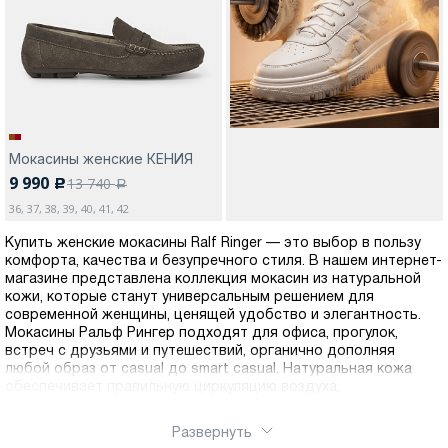
Москва
Мокасины женские КЕНИЯ
9 990
13 740
c
Да, все верно
Изменить город
a
36, 37, 38, 39, 40, 41, 42
Купить женские мокасины Ralf Ringer — это выбор в пользу
О компании
комфорта, качества и безупречного стиля. В нашем интернет-
магазине представлена коллекция мокасин из натуральной
кожи, которые станут универсальным решением для
Покупателям
современной женщины, ценящей удобство и элегантность.
Мокасины Ральф Рингер подходят для офиса, прогулок,
встреч с друзьями и путешествий, органично дополняя
любой образ от casual до smart casual. Натуральная кожа
обеспечивает правильную циркуляцию воздуха,
предотвращает появление дискомфорта и усталости даже
при длительной носке. Мокасины Ральф Рингер отличаются
Развернуть
продуманным дизайном без лишних деталей. Лаконичность