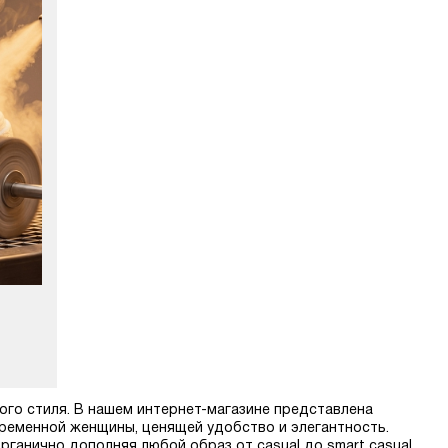
ного стиля. В нашем интернет-магазине представлена
временной женщины, ценящей удобство и элегантность.
рганично дополняя любой образ от casual до smart casual.