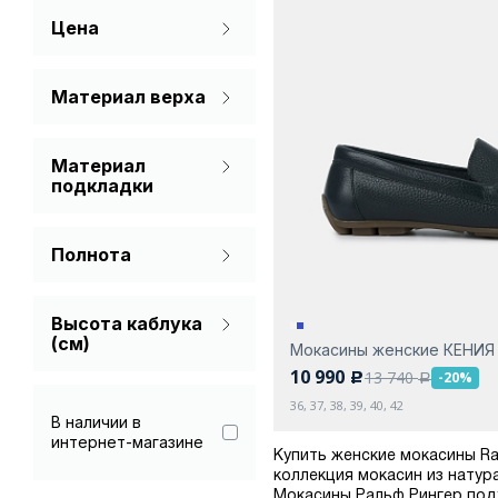
Цена
Бордовый
Голубой
Материал верха
Натуральная кожа
Коричневый
Материал
Молочный
подкладки
Без подкладки
Синий
Полнота
Фиолетовый
На широкую ногу
Черный
Высота каблука
(см)
Мокасины женские КЕНИЯ
10 990
13 740
-20%
c
a
36, 37, 38, 39, 40, 42
В наличии в
интернет-магазине
Купить женские мокасины Ra
коллекция мокасин из натур
Мокасины Ральф Рингер подх