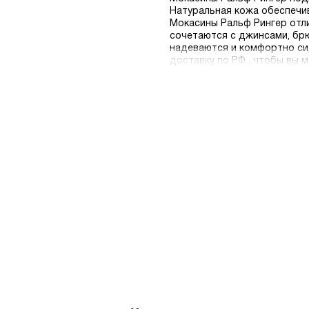
Натуральная кожа обеспечи
Мокасины Ральф Рингер отл
сочетаются с джинсами, брю
надеваются и комфортно си
доставку по РФ , чтобы вы 