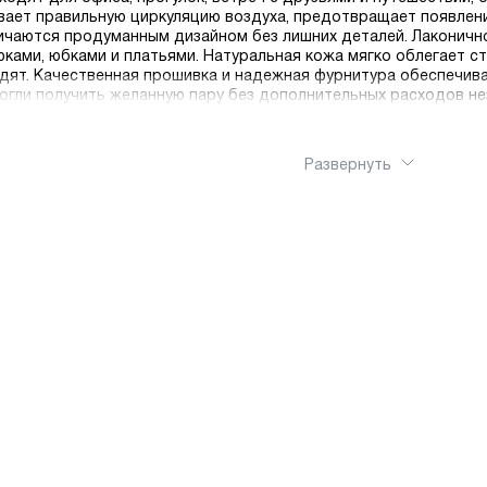
вает правильную циркуляцию воздуха, предотвращает появлени
ичаются продуманным дизайном без лишних деталей. Лаконично
ками, юбками и платьями. Натуральная кожа мягко облегает ст
дят. Качественная прошивка и надежная фурнитура обеспечив
могли получить желанную пару без дополнительных расходов н
Развернуть