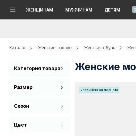
!
ЖЕНЩИНАМ
МУЖЧИНАМ
ДЕТЯМ
Новинки
Да, все верно
Изменить город
Женщинам
Каталог
Женские товары
Женская обувь
Жен
Мужчинам
Женские мо
Категория товара
Мокасины
Детям
Размер
Увеличенная полнота
Капсула
36
37
38
Сезон
Аутлет
39
40
42
Лето
Акции / Новости
Цвет
Бежевый
Адреса магазинов