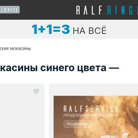
1+1=3
НА ВСЁ
ские мокасины
касины синего цвета —