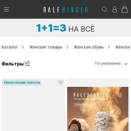
!
Возникли вопросы? -
club@ralf.ru
1+1=3
НА ВСЁ
Новинки
Женщинам
Каталог
Женские товары
Женская обувь
Женски
Мужчинам
Фильтры
По умолчанию
Детям
Увеличенная полнота
Капсула
Аутлет
Акции / Новости
Адреса магазинов