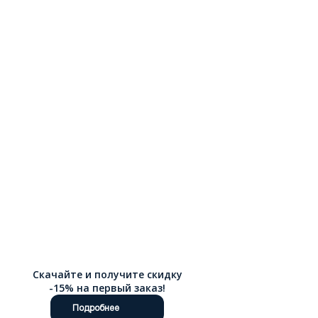
форм делает их универсальными: они прекрасно сочетаются
с джинсами, брюками, юбками и платьями. Натуральная кожа
мягко облегает стопу, а благодаря эластичности материала
мокасины легко надеваются и комфортно сидят.
Качественная прошивка и надежная фурнитура обеспечивают
долгий срок службы обуви. Мы предлагаем бесплатную
доставку по РФ , чтобы вы могли получить желанную пару без
дополнительных расходов независимо от региона
проживания.
Скачайте и получите скидку
-15% на первый заказ!
Подробнее