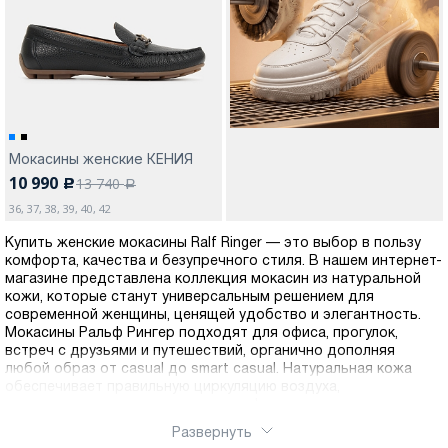
Москва
Мокасины женские КЕНИЯ
10 990
13 740
c
Да, все верно
Изменить город
a
36, 37, 38, 39, 40, 42
Купить женские мокасины Ralf Ringer — это выбор в пользу
О компании
комфорта, качества и безупречного стиля. В нашем интернет-
магазине представлена коллекция мокасин из натуральной
кожи, которые станут универсальным решением для
Покупателям
современной женщины, ценящей удобство и элегантность.
Мокасины Ральф Рингер подходят для офиса, прогулок,
встреч с друзьями и путешествий, органично дополняя
любой образ от casual до smart casual. Натуральная кожа
обеспечивает правильную циркуляцию воздуха,
предотвращает появление дискомфорта и усталости даже
при длительной носке. Мокасины Ральф Рингер отличаются
Развернуть
продуманным дизайном без лишних деталей. Лаконичность