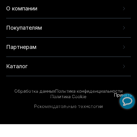
О компании
Покупателям
Партнерам
Каталог
Данный веб-сайт использует cookie-файлы и
рекомендательные технологии в целях
предоставления вам лучшего пользовательского
опыта на нашем сайте. Продолжая использовать
Обработка данных
Политика конфиденциальности
данный сайт, вы соглашаетесь с использованием
Принять
Политика Cookie
нами
cookie-файлов
и рекомендательных
Рекомендательные технологии
технологий. Для получения дополнительной
информации см.
Условия предоставления
рекомендательных технологий
.