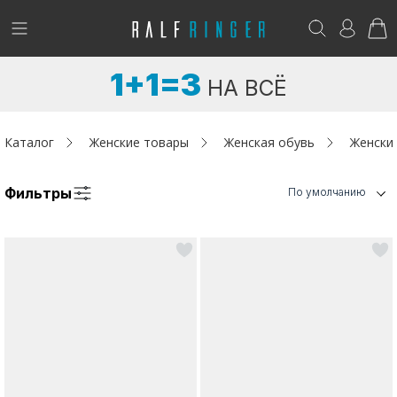
!
Возникли вопросы? -
club@ralf.ru
1+1=3
НА ВСЁ
Новинки
Женщинам
Каталог
Женские товары
Женская обувь
Женски
Мужчинам
Фильтры
По умолчанию
Детям
Капсула
Аутлет
Акции / Новости
Адреса магазинов