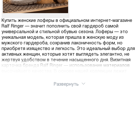
Купить женские лоферы в официальном интернет-магазине
Ralf Ringer — значит пополнить свой гардероб самой
универсальной и стильной обувью сезона. Лоферы — это
уникальная модель, которая пришла в женскую моду из
мужского гардероба, сохранив лаконичность форм, но
приобретя изящество и легкость. Это идеальный выбор для
активных женщин, которые хотят выглядеть элегантно, не
жертвуя удобством в течение насыщенного дня. Визитная
карточка бренда Ralf Ringer — использование материалов
высочайшего качества. В основе нашей коллекции лежит
натуральная кожа (гладкая, лаковая, спилок-велюр). Для
обуви, которую часто носят на босую ногу или тонкий следок,
Развернуть
качество материала имеет решающее значение. Лоферы Ralf
Ringer — это база для десятков образов. В нашем каталоге
вы найдете как строгие классические модели на тонкой
подошве, так и трендовые варианты на массивной
тракторной платформе или с декоративными пряжками и
кисточками. Наш интернет-магазин предлагает удобный
способ покупки качественной обуви без необходимости
посещения торговых центров с доставкой по России.