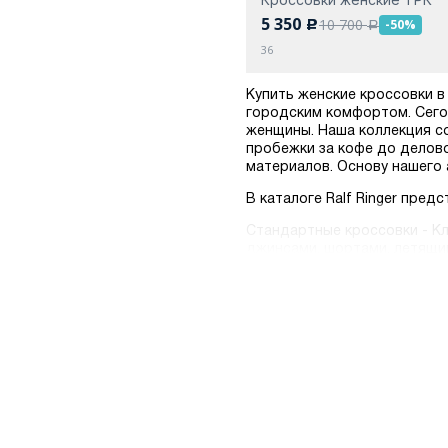
5 350
10 700
-50%
c
a
36
Купить женские кроссовки в
городским комфортом. Сего
женщины. Наша коллекция со
пробежки за кофе до делов
материалов. Основу нашего 
В каталоге Ralf Ringer пре
Стандартные кроссовки - Кл
джинсами, шортами, летящим
Высокие кроссовки - Стиль
кроссовки добавляют образ
Шопинг с Ralf Ringer — это
доставку по России: курьер