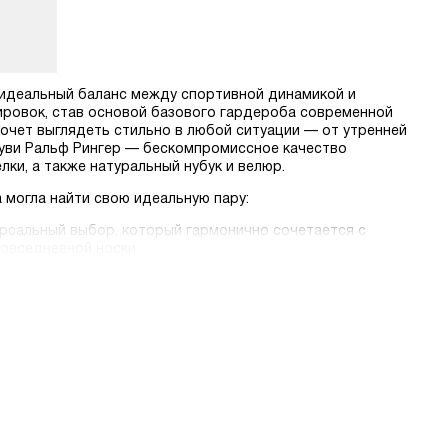
ь идеальный баланс между спортивной динамикой и
ировок, став основой базового гардероба современной
хочет выглядеть стильно в любой ситуации — от утренней
буви Ральф Рингер — бескомпромиссное качество
ки, а также натуральный нубук и велюр.
а могла найти свою идеальную пару:
ерсальный выбор, который гармонично сочетается с
повседневной носки.
нительную фиксацию сустава и защиту от ветра. Высокие
гинсами.
выбрать размер, цвет и сезон. Мы предлагаем быструю
нные магазины сети.