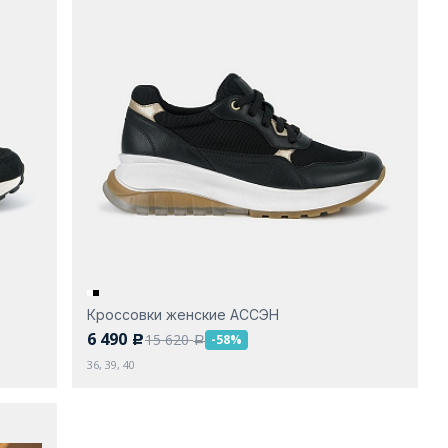
Кроссовки женские АССЭН
6 490
15 620
-58%
c
a
36, 39, 40