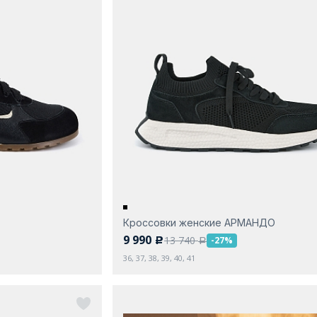
Кроссовки женские АРМАНДО
9 990
13 740
-27%
c
a
36, 37, 38, 39, 40, 41