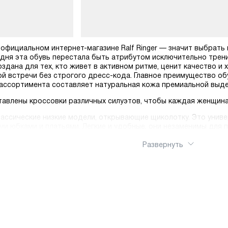
 официальном интернет-магазине Ralf Ringer — значит выбрат
дня эта обувь перестала быть атрибутом исключительно трен
здана для тех, кто живет в активном ритме, ценит качество и 
ой встречи без строгого дресс-кода. Главное преимущество о
ассортимента составляет натуральная кожа премиальной выдел
дставлены кроссовки различных силуэтов, чтобы каждая женщин
ассические низкие модели, открывающие щиколотку. Это унив
и юбками и платьями. Легкие и удобные, они незаменимы для 
ные модели, закрывающие голеностоп. Они обеспечивают допол
Развернуть
у дерзости и отлично смотрятся с укороченными брюками и ле
 просто и выгодно. Воспользуйтесь фильтрами каталога, чтобы 
ом с возможностью примерки, в пункты самовывоза или в фирме