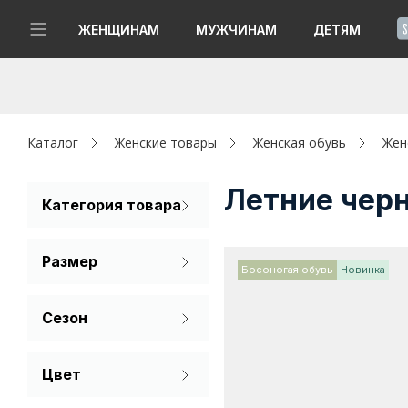
!
ЖЕНЩИНАМ
МУЖЧИНАМ
ДЕТЯМ
Новинки
Да, все верно
Изменить город
Женщинам
Каталог
Женские товары
Женская обувь
Жен
Мужчинам
Летние чер
Категория товара
Кроссовки
Детям
Размер
Босоногая обувь
Новинка
Капсула
36
37
38
Сезон
Аутлет
39
40
41
Лето
Акции / Новости
Цвет
Демисезон
42
Бежевый
Адреса магазинов
Зима