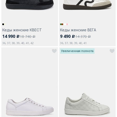
Кеды женские КВЕСТ
Кеды женские ВЕГА
14 990
9 490
18 740
14 370
c
c
a
a
36, 37, 38, 39, 40, 41, 42
36, 37, 38, 39, 40, 41
Увеличенная полнота