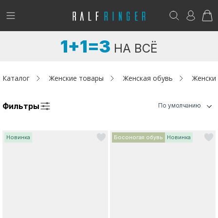
!
Возникли вопросы? -
club@ralf.ru
1+1=3
НА ВСЁ
Новинки
Женщинам
Каталог
Женские товары
Женская обувь
Женски
Мужчинам
Фильтры
По умолчанию
Детям
Новинка
Босоногая обувь
Новинка
Капсула
Аутлет
Акции / Новости
Адреса магазинов