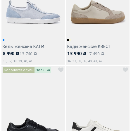
Москва
Кеды женские КАТИ
Кеды женские КВЕСТ
8 990
13 990
13 740
17 490
c
c
Да, все верно
Изменить город
a
a
36, 37, 38, 39, 40, 41
36, 37, 38, 39, 40, 41, 42
Босоногая обувь
Новинка
О компании
Покупателям