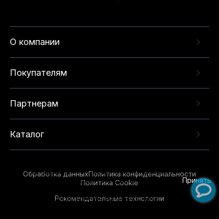
О компании
Покупателям
Партнерам
Каталог
Данный веб-сайт использует cookie-файлы и
рекомендательные технологии в целях
предоставления вам лучшего пользовательского
опыта на нашем сайте. Продолжая использовать
Обработка данных
Политика конфиденциальности
данный сайт, вы соглашаетесь с использованием
Принять
Политика Cookie
нами
cookie-файлов
и рекомендательных
Рекомендательные технологии
технологий. Для получения дополнительной
информации см.
Условия предоставления
рекомендательных технологий
.