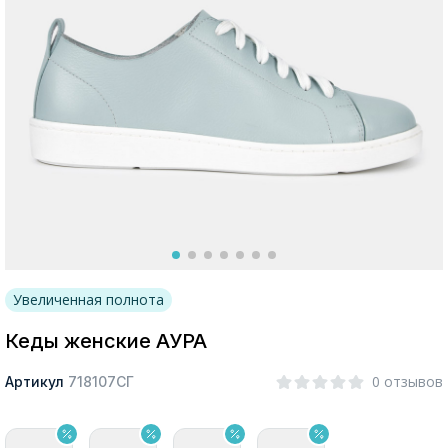
Москва
Да, все верно
Изменить город
О компании
Увеличенная полнота
Покупателям
Кеды женские АУРА
0 отзывов
Артикул
718107СГ