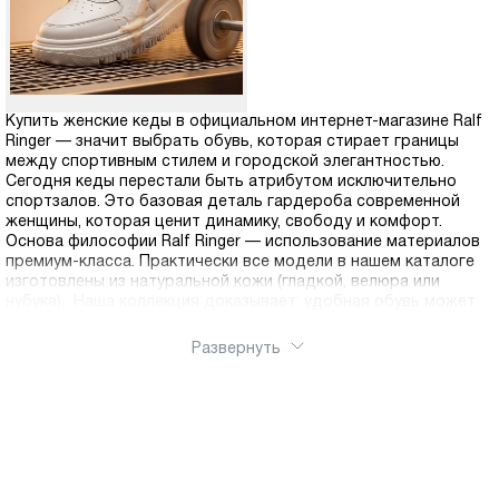
Купить женские кеды в официальном интернет-магазине Ralf
Ringer — значит выбрать обувь, которая стирает границы
между спортивным стилем и городской элегантностью.
Сегодня кеды перестали быть атрибутом исключительно
спортзалов. Это базовая деталь гардероба современной
женщины, которая ценит динамику, свободу и комфорт.
Основа философии Ralf Ringer — использование материалов
премиум-класса. Практически все модели в нашем каталоге
изготовлены из натуральной кожи (гладкой, велюра или
нубука). Наша коллекция доказывает: удобная обувь может
быть стильной, а модная — долговечной. Ralf Ringer ломает
стереотипы о том, что кеды — это только летняя обувь.
Развернуть
В нашем интернет-магазине вы найдете пару на любой сезон:
Лето - Облегченные модели с перфорацией для
максимального воздухообмена, без подкладки или с
текстилем.
Демисезон - Плотная кожа, водоотталкивающая обработка и
утепленная подкладка из байки или ворсина. Толстая
подошва защитит от осенних луж и холода от земли.