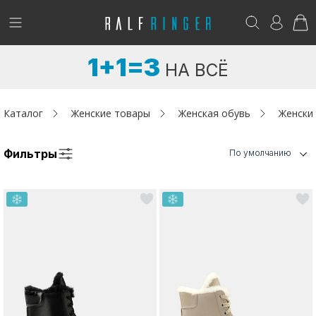
!
Возникли вопросы? -
club@ralf.ru
1+1=3
НА ВСЁ
Новинки
Женщинам
Каталог
Женские товары
Женская обувь
Женски
Мужчинам
Фильтры
По умолчанию
Детям
Капсула
Аутлет
Акции / Новости
Адреса магазинов