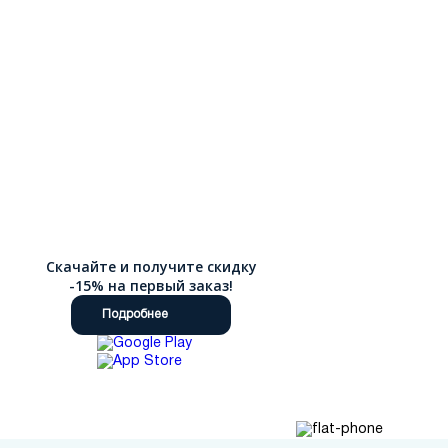
Зима - Да, зимние кеды существуют! Это утепленные высокие
модели на нескользящей подошве с глубоким протектором.
Внутри — натуральный мех или шерсть, которые согреют
даже в мороз, позволяя вам не изменять любимому
спортивному стилю даже зимой.
Мы сделали все, чтобы шопинг был комфортным. Подробные
фильтры каталога помогут выбрать цвет, размер, сезон и
материал. Оформите заказ онлайн, и мы обеспечим быструю
доставку по России.
Скачайте и получите скидку
-15% на первый заказ!
Подробнее